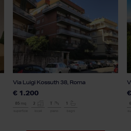
Via Luigi Kossuth 38, Roma
V
€ 1.200
€
85
mq
2
T
1
superficie
locali
piano
bagni
su