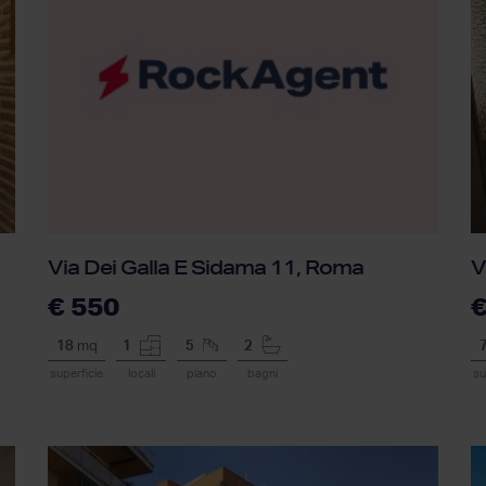
Via Dei Galla E Sidama 11, Roma
V
€ 550
€
18
mq
1
5
2
superficie
locali
piano
bagni
su