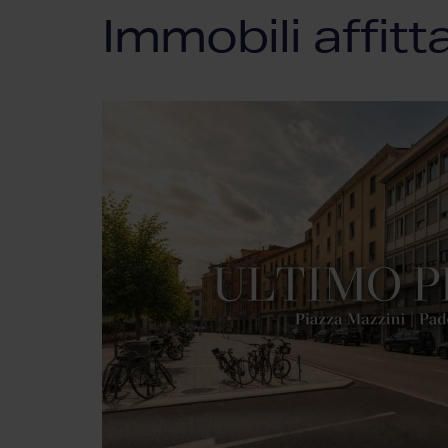
Immobili affitt
650