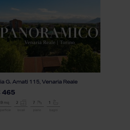
ia G. Amati 115, Venaria Reale
 465
69
mq
2
7
1
perficie
locali
piano
bagni