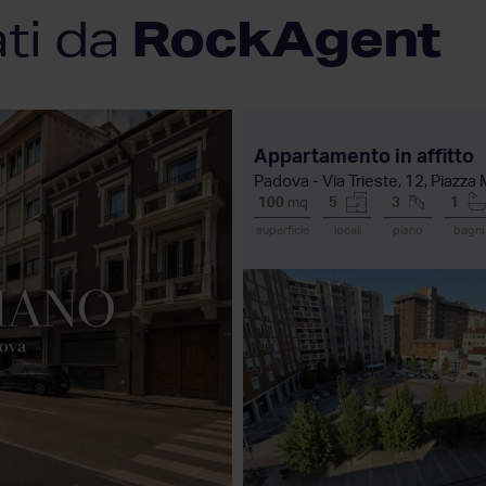
RockAgent
ati da
Appartamento in affitto
Padova - Via Trieste, 12, Piazza 
100
mq
5
3
1
superficie
locali
piano
bagni