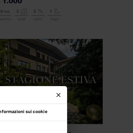
 1.000
59
mq
3
5
1
perficie
locali
piano
bagni
nformazioni sui cookie