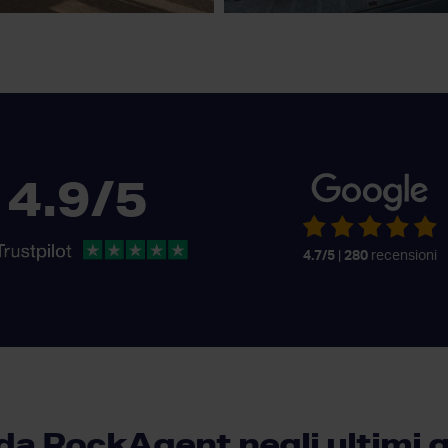
4.9/5
4.7/5
|
280
recensioni
i da RockAgent negli ultimi g