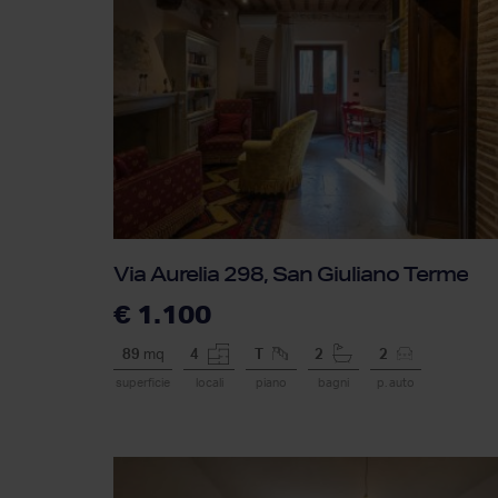
Via Aurelia 298, San Giuliano Terme
€ 1.100
89
mq
4
T
2
2
superficie
locali
piano
bagni
p. auto