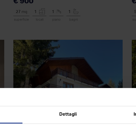
€ 900
€
27
mq
1
1
1
superficie
locali
piano
bagni
su
Dettagli
I