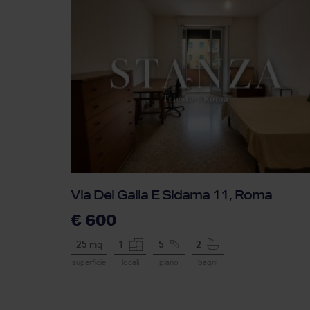
Via Dei Galla E Sidama 11, Roma
€ 600
25
mq
1
5
2
superficie
locali
piano
bagni