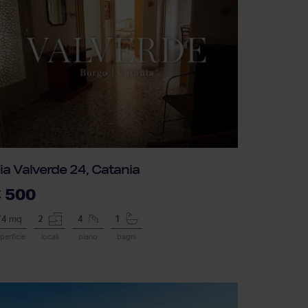
ia Valverde 24, Catania
 500
74
mq
2
4
1
perficie
locali
piano
bagni