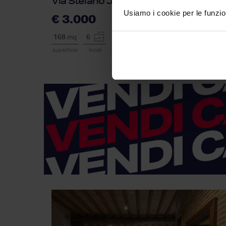
Via Stefano Jacini 26, Roma
Usiamo i cookie per le funzion
€ 3.000
168
mq
6
4
2
3
superficie
locali
piano
bagni
p. auto