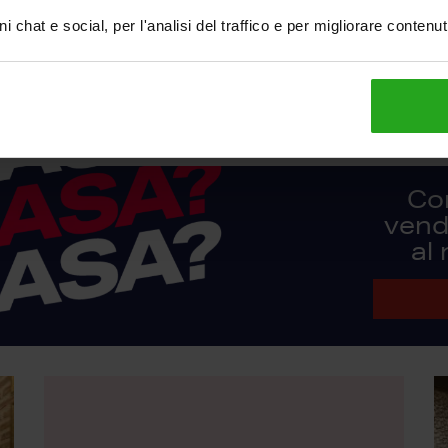
Via Melezet 138, Bardonecchia
V
i chat e social, per l'analisi del traffico e per migliorare contenu
€ 900
€
69
mq
3
2
1
superficie
locali
piano
bagni
su
Co
vendi
al