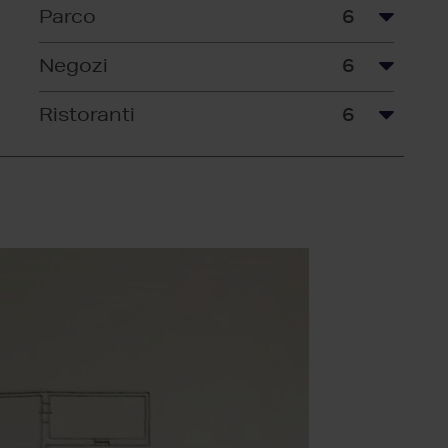
Parco
6
Negozi
6
Ristoranti
6