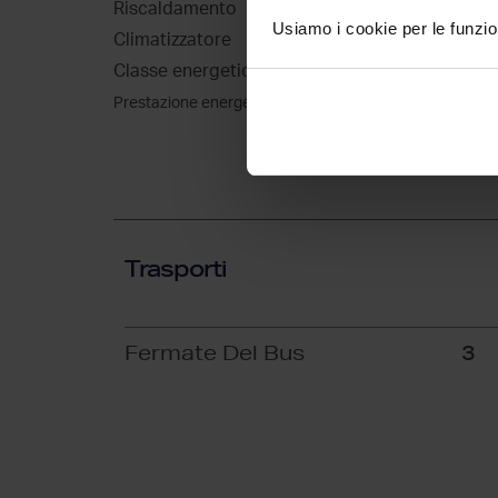
Riscaldamento
Assente, a s
Usiamo i cookie per le funzion
Climatizzatore
Assente
Classe energetica
G
175 kWh/m2
Prestazione energetica globale
Trasporti
Fermate Del Bus
3