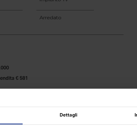
Arredato
.000
rendita € 581
Dettagli
I
A
B