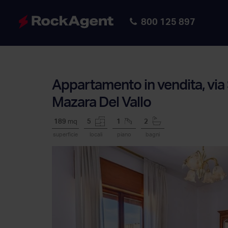
800 125 897
Appartamento in vendita, via
Mazara Del Vallo
189
mq
5
1
2
superficie
locali
piano
bagni