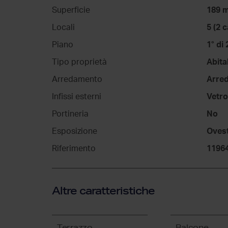
Superficie
189 
Locali
5 (2 
Piano
1° di 
Tipo proprietà
Abita
Arredamento
Arre
Infissi esterni
Vetro
Portineria
No
Esposizione
Ovest
Riferimento
1196
Altre caratteristiche
Terrazzo
Balcone