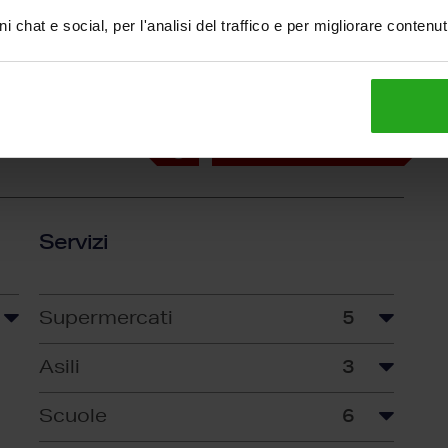
tufa
C
i chat e social, per l'analisi del traffico e per migliorare contenu
D
E
anno
F
G
Servizi
Supermercati
5
Asili
3
Scuole
6