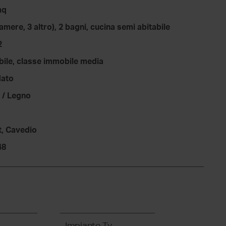
mq
camere, 3 altro), 2 bagni, cucina semi abitabile
2
bile, classe immobile media
dato
 / Legno
, Cavedio
48
Impianto Tv