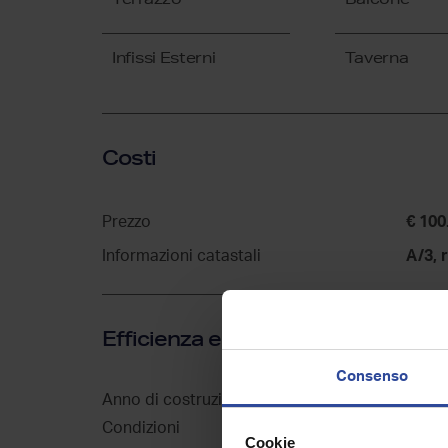
Infissi Esterni
Taverna
Costi
Prezzo
€ 100
Informazioni catastali
A/3, 
Efficienza energetica
Consenso
Anno di costruzione
1970
Condizioni
Abitabile
Cookie