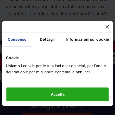
hanno venduto, acquistato o affittato casa con noi.
Il punteggio medio dei nostri feedback è di 4.9/5.
Consenso
Dettagli
Informazioni sui cookie
Cookie
Usiamo i cookie per le funzioni chat e social, per l'analisi
del traffico e per migliorare contenuti e annunci.
RockAgent
Con
Accetta
vendi il tuo immobile
al miglior prezzo