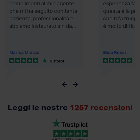
complimenti al mio agente
esperienza fan
che mi ha seguito con tanta
questa è la pr
pazienza, professionalità e
che ti fa truspi
abbiamo instaurato sin da
è molto difficil
subito una...
risposta. come 
Marisa Miozzo
Elisa Rossi
Leggi le nostre
1257 recensioni
4.9/5
|
1257
recensioni