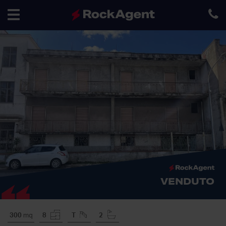
Toggle
navigation
VENDUTO
300
mq
8
T
2