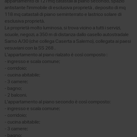
appartamento di 127mq catastali al piano secondo, spazio
antistante l'immobile di esclusiva proprietà , deposito di mq
118 mq catastali di piano seminterrato e lastrico solare di
esclusiva proprietà.
La proprietà molto luminosa, si trova vicino a tutti i servizi,
scuole, negozi, a 350 m di distanza dallo casello autostradale
Sarno A/30 (che collega Caserta a Salerno), collegata ai paesi
vesuviani con la SS 268 .
L'appartamento al piano rialzato è così composto :
- ingresso e scala comune;
- corridoio;
- cucina abitabile;
- 3 camere;
- bagno;
- 2 balconi.
L'appartamento al piano secondo è così composto:
- ingresso e scala comune;
- corridoio;
- cucina abitabile;
- 3 camere;
- bagno;