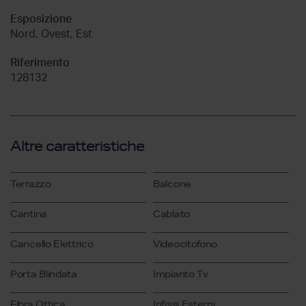
Esposizione
Nord, Ovest, Est
Riferimento
128132
Altre caratteristiche
Terrazzo
Balcone
Cantina
Cablato
Cancello Elettrico
Videocitofono
Porta Blindata
Impianto Tv
Fibra Ottica
Infissi Esterni