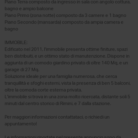
Piano Terra composto da ingresso in sala con angolo cottura,
bagno e ampio balcone
Piano Primo (zona notte) composto da 3 camere e 1 bagno
Piano Secondo (mansarda) composto da ampia camera e
bagno
IMMOBILE:
Edificato nel 2011, l'immobile presenta ottime finiture, spazi
ben distribuiti, e un ottimo stato di manutenzione. Dispone in
aggiunta di un comodo giardino privato di oltre 140 Mq, e un
garage di 27 Mq.
Soluzione ideale per una famiglia numerosa, che cerca
tranquillità e sfoghi esterni, vista la presenza di ben 5 balconi,
oltre la comoda corte esterna privata.
L'immobile si trova in una zona molto ricercata, distante soli 5
minuti dal centro storico di Rimini, e 7 dalla stazione.
Per maggiori informazioni contattataci, o richiedi un
appuntamento!
Le informazioni riportate nel presente annuncio sono da