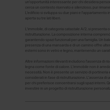
un'opportunità interessante per chi desidera persona
cerca un contesto riservato e silenzioso, pur rimane
L'edificio si sviluppa su due piani e l'appartamento i
aperta su tre lati liberi.
L'immobile, di categoria catastale A/2, si presenta c
ristrutturazione. La composizione interna comprende
garantendo spazi funzionali per una famiglia. Un ba
presenza di una mansarda e di un camino offre ulterio
esterni sono in vetro e legno, mantenendo un caratt
Altre informazioni rilevanti includono l'assenza di ris
legna come fonte di calore. L'immobile non è arreda
necessità. Non è presente un servizio di portineria 
considerati in fase di ristrutturazione. L'assenza d
per chi preferisce concentrarsi sugli spazi interni.
investire in un progetto di ristrutturazione personali