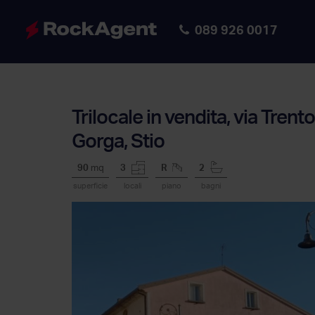
089 926 0017
Trilocale in vendita, via Trento
Gorga, Stio
90
mq
3
R
2
superficie
locali
piano
bagni