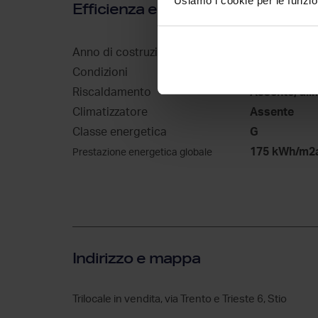
Usiamo i cookie per le funzion
Efficienza energetica
Anno di costruzione
1967
Condizioni
Da ristruttu
Riscaldamento
Assente, ali
Climatizzatore
Assente
Classe energetica
G
175 kWh/m2
Prestazione energetica globale
Indirizzo e mappa
Trilocale in vendita, via Trento e Trieste 6, Stio