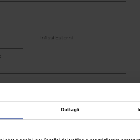
Infissi Esterni
o
000
Dettagli
I
rendita € 116