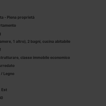
ta - Piena proprietà
rtamento
q
camere, 1 altro), 2 bagni, cucina abitabile
2
strutturare, classe immobile economico
Arredato
 / Legno
 Est
60