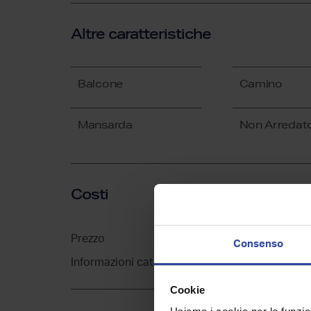
Altre caratteristiche
Balcone
Camino
Mansarda
Non Arredat
Costi
Prezzo
€ 30.
Consenso
Informazioni catastali
A/2, 
Cookie