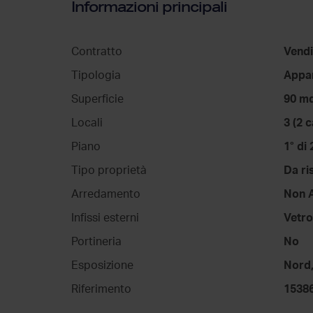
Informazioni principali
Contratto
Vendi
Tipologia
Appa
Superficie
90 m
Locali
3 (2 
Piano
1° di 
Tipo proprietà
Da ri
Arredamento
Non 
Infissi esterni
Vetro
Portineria
No
Esposizione
Nord,
Riferimento
1538