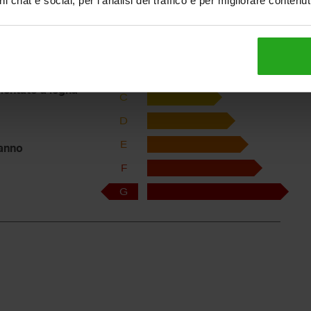
i chat e social, per l'analisi del traffico e per migliorare contenu
A
rare
B
mentato a legna
C
D
E
anno
F
G