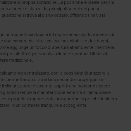
lizzare la propria abitazione. La posizione è ideale per chi
ndo a breve distanza dai principali servizi del paese.
n questione si trova al piano rialzato, offrendo una vista
on una superficie di circa 90 mq e necessita di interventi di
 due camere da letto, una cucina abitabile e due bagni,
lcone aggiunge un tocco di apertura all'ambiente, mentre la
ri possibilità di personalizzazione e comfort. Gli infissi
ere tradizionale.
caldamento centralizzato, con la possibilità di utilizzare la
to, permettendo di arredarlo secondo i propri gusti e
e il climatizzatore è assente, aspetti che possono essere
i un giardino rende la manutenzione esterna minima, ideale
 Questa proprietà rappresenta un'opportunità per chi desidera
zzato, in un contesto tranquillo e accogliente.