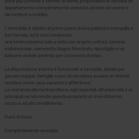
zone più comode e servite di Roma, proponiamo in vendita un
appartamento completamente arredato, pronto da vivere o
da mettere a reddito.
L'immobile è situato al primo piano di una palazzina tranquilla e
ben tenuta, ed è così composto:
una luminosissima sala a vista con angolo cottura, camera
matrimoniale, cameretta, bagno finestrato, ripostiglio e un
balcone vivibile perfetto per i momenti di relax.
La disposizione interna è funzionale e versatile, ideale per
giovani coppie, famiglie o per chi desidera avviare un'attività
ricettiva come casa vacanza o affitti brevi.
La vicinanza alla metropolitana, agli ospedali, all'università e ai
principali servizi rende questa proprietà un investimento
sicuro e ad alto rendimento.
Punti di forza:
Completamente arredato