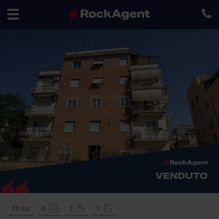
Toggle
navigation
VENDUTO
73
mq
3
1
1