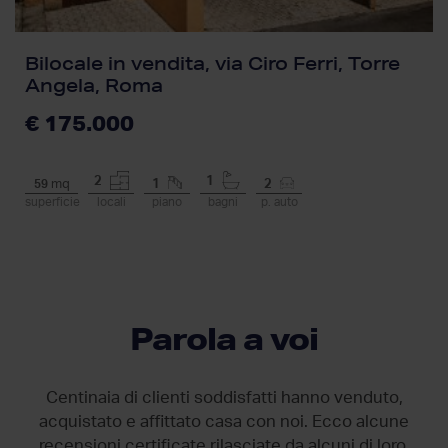
Bilocale in vendita, via Ciro Ferri, Torre
Angela, Roma
€ 175.000
2
1
59
mq
1
2
superficie
locali
piano
bagni
p. auto
Parola a voi
Centinaia di clienti soddisfatti hanno venduto,
acquistato e affittato casa con noi. Ecco alcune
recensioni certificate rilasciate da
alcuni di loro.