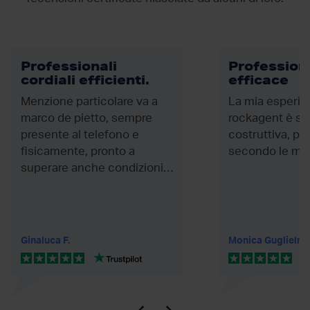
Professionali
Profession
cordiali efficienti.
efficace
Menzione particolare va a
La mia esperie
marco de pietto, sempre
rockagent è st
presente al telefono e
costruttiva, pr
fisicamente, pronto a
secondo le mie
superare anche condizioni
climatiche avverse,
andando...
Ginaluca F.
Monica Guglielmi