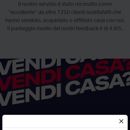
Il nostro servizio è stato recensito come
“eccellente” da oltre 1250 clienti soddisfatti che
hanno venduto, acquistato o affittato casa con noi.
Il punteggio medio dei nostri feedback è di 4.9/5.
RockAgent
Con
vendi il tuo immobile