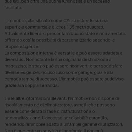
due lati liberi offre una buona luminosità e un accesso
facilitato.
L'immobile, classificato come C/2, si estende su una
superficie commerciale di circa 135 metri quadrati.
Attualmente libero, si presenta in buono stato e non arredato,
offrendo così la possibilità di personalizzarlo secondo le
proprie esigenze.
La composizione interna è versatile e può essere adattata a
diversi usi. Nonostante la sua originaria destinazione a
magazzino, lo spazio può essere riconvertito per soddisfare
diverse esigenze, incluso l’uso come garage, grazie alla
comoda rampa di accesso. L'immobile può essere suddiviso
grazie alla doppia serranda.
Tra le altre informazioni rilevanti, l'immobile non dispone di
riscaldamento né di climatizzatore, aspetti che possono
essere considerati in fase di ristrutturazione o
personalizzazione. L'accesso per disabili è garantito,
rendendo l'immobile adatto a un'ampia gamma di utilizzatori.
Non è presente un servizio di portineria, il che può