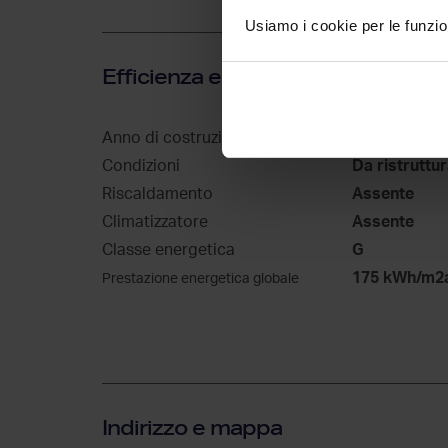
Usiamo i cookie per le funzion
Efficienza energetica
Anno di costruzione
1950
Condizioni
Da ristruttu
Riscaldamento
Assente
Climatizzatore
Assente
Classe energetica
G
175 kWh/m2
Prestazione energetica globale
Indirizzo e mappa