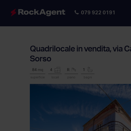
079 922 0191
Quadrilocale in vendita, via Ca
Sorso
84
mq
4
R
1
superficie
locali
piano
bagni