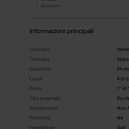
posizione
Informazioni principali
Contratto
Vendi
Tipologia
Appa
Superficie
84 m
Locali
4 (2 
Piano
1° di 
Tipo proprietà
Da ri
Arredamento
Non 
Portineria
No
Esposizione
Sud