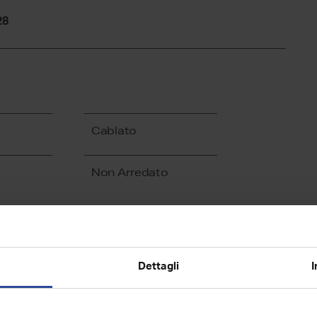
28
Cablato
Non Arredato
Dettagli
I
000
rendita € 337