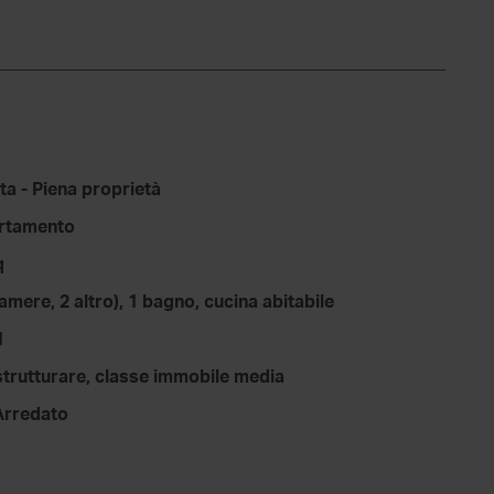
ta - Piena proprietà
rtamento
q
camere, 2 altro), 1 bagno, cucina abitabile
1
strutturare, classe immobile media
Arredato