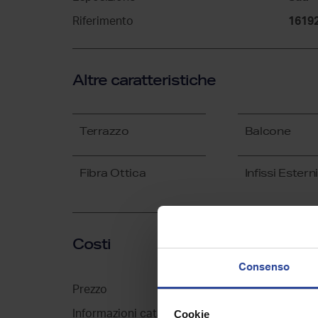
Riferimento
1619
Altre caratteristiche
Terrazzo
Balcone
Fibra Ottica
Infissi Esterni
Costi
Consenso
Prezzo
€ 55.
Cookie
Informazioni catastali
A/3, 