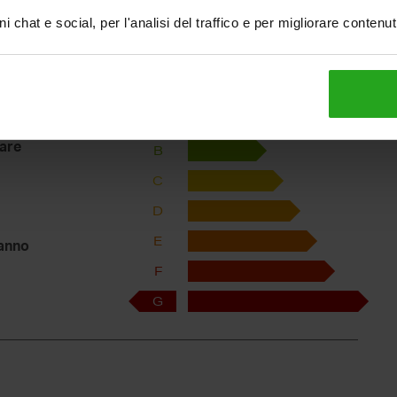
i chat e social, per l'analisi del traffico e per migliorare contenu
A
rare
B
C
D
E
anno
F
G