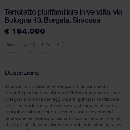
Terratetto plurifamiliare in vendita, via
Bologna 43, Borgata, Siracusa
€ 184.000
93
mq
4
1
2
superficie
locali
piano
bagni
Descrizione
Situato in una posizione strategica a Siracusa, questo
terratetto plurifamiliare si trova in Via Bologna, una zona ben
collegata e comoda per raggiungere i principali servizi della
città. L'immobile è inserito in un contesto urbano che offre
tranquillità e al contempo la vicinanza a tutte le comodità
necessarie per la vita quotidiana. La sua ubicazione lo rende
ideale per chi desidera vivere in un ambiente cittadino senza