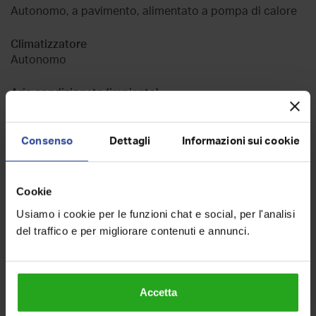
Autonomo, a pavimento, alimentato a pompa di calore
Climatizzatore
Autonomo
Aria condizionata (impianto)
Freddo/Caldo
Consenso
Dettagli
Informazioni sui cookie
Prestazione energetica globale
In attesa di certificazione
Cookie
Usiamo i cookie per le funzioni chat e social, per l'analisi
Indirizzo e mappa
del traffico e per migliorare contenuti e annunci.
Terratetto plurifamiliare in vendita, via Bologna 43, Siracusa
Accetta
Zona
Borgata