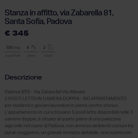
Stanza in affitto, via Zabarella 81,
Santa Sofia, Padova
€ 345
185
mq
4
2
superficie
piano
bagni
Descrizione
Padova (PD) - Via Zabarella/Via Altinate
2 POSTI LETTO IN CAMERA DOPPIA - NO APPARTAMENTO
per studenti o giovani lavoratori in pieno centro storico.
L'appartamento in cui si trovano 5 posti letto disponibili nelle 3
camere doppie, è situato al quarto piano di una palazzina
signorile nel cuore di Padova, con annessi ambienti comuni tra
cui un soggiorno, un grande terrazzo abitabile, una cucina con