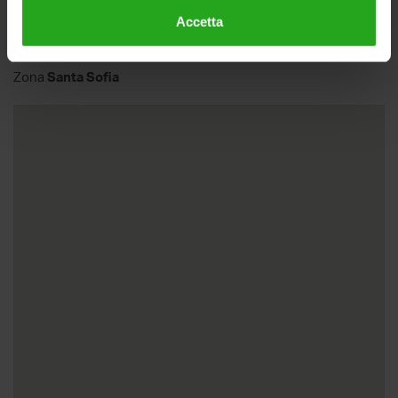
Accetta
Stanza in affitto, via Zabarella 81, Padova
Zona
Santa Sofia