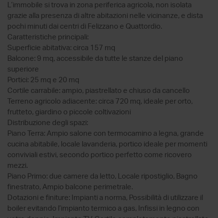
L’immobile si trova in zona periferica agricola, non isolata
grazie alla presenza di altre abitazioni nelle vicinanze, e dista
pochi minuti dai centri di Felizzano e Quattordio.
Caratteristiche principali:
Superficie abitativa: circa 157 mq
Balcone: 9 mq, accessibile da tutte le stanze del piano
superiore
Portici: 25 mq e 20 mq
Cortile carrabile: ampio, piastrellato e chiuso da cancello
Terreno agricolo adiacente: circa 720 mq, ideale per orto,
frutteto, giardino o piccole coltivazioni
Distribuzione degli spazi:
Piano Terra: Ampio salone con termocamino a legna, grande
cucina abitabile, locale lavanderia, portico ideale per momenti
conviviali estivi, secondo portico perfetto come ricovero
mezzi.
Piano Primo: due camere da letto, Locale ripostiglio, Bagno
finestrato, Ampio balcone perimetrale.
Dotazioni e finiture: Impianti a norma, Possibilità di utilizzare il
boiler evitando l’impianto termico a gas, Infissi in legno con