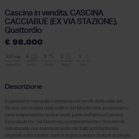
Cascina in vendita, CASCINA
CACCIABUE (EX VIA STAZIONE),
Quattordio
€ 98.000
157
mq
4
2
2
1
superficie
locali
piano
bagni
box
Descrizione
In posizione tranquilla e immersa nel verde della valle del
Tanaro, circondata dalle colline del Monferrato, proponiamo
casa indipendente su due livelli, parte dell’antica Cascina
Cacciabue (ex Via Stazione), completamente e finemente
ristrutturata, con mantenimento dei tratti architettonici
originali: volte a botte, travi in legno a vista e finiture di pregio.