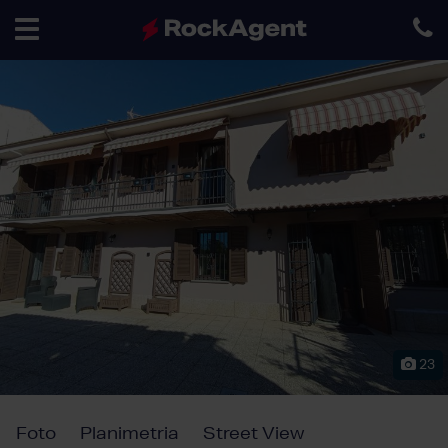
Toggle
navigation
23
Foto
Planimetria
Street View