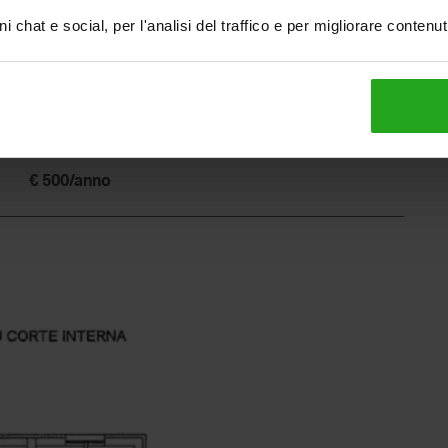
i chat e social, per l'analisi del traffico e per migliorare contenu
1990
Ottimo
Assente, ad aria
Assente
In attesa di certificazione
€ 500/anno