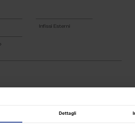
Infissi Esterni
o
000
rendita € 2.966
Dettagli
I