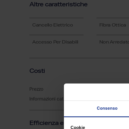
Altre caratteristiche
Cancello Elettrico
Fibra Ottica
Accesso Per Disabili
Non Arredat
Costi
Prezzo
€ 55.
Informazioni catastali
C/1, 
Consenso
Efficienza energetica
Cookie