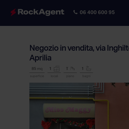
06 400 600 95
Negozio in vendita, via Inghil
Aprilia
85
mq
1
T
1
superficie
locali
piano
bagni