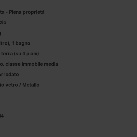
ta - Piena proprietà
zio
q
altro), 1 bagno
 terra (su 4 piani)
o, classe immobile media
Arredato
o vetro / Metallo
34