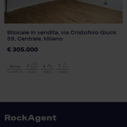
Bilocale in vendita, via Cristoforo Gluck
59, Centrale, Milano
€ 305.000
2
1
65
mq
4
superficie
locali
piano
bagni
RockAgent