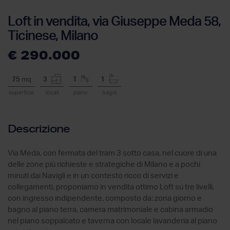
Loft in vendita, via Giuseppe Meda 58,
Ticinese, Milano
€ 290.000
75
mq
3
T
1
superficie
locali
piano
bagni
Descrizione
Via Meda, con fermata del tram 3 sotto casa, nel cuore di una
delle zone più richieste e strategiche di Milano e a pochi
minuti dai Navigli e in un contesto ricco di servizi e
collegamenti, proponiamo in vendita ottimo Loft su tre livelli,
con ingresso indipendente, composto da: zona giorno e
bagno al piano terra, camera matrimoniale e cabina armadio
nel piano soppalcato e taverna con locale lavanderia al piano