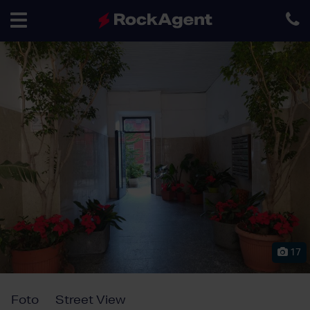
Toggle
navigation
17
Foto
Street View