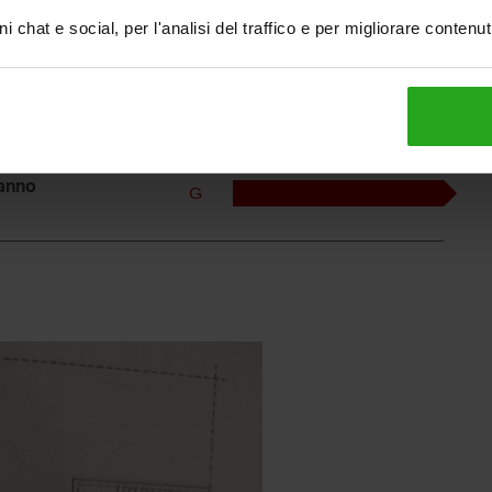
rare
B
i chat e social, per l'analisi del traffico e per migliorare contenu
tufa, alimentato a
C
lore
D
E
o
F
anno
G