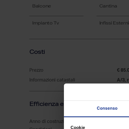
Balcone
Cantina
Impianto Tv
Infissi Esterni
Costi
Prezzo
€ 85.
Informazioni catastali
A/3, 
Efficienza energetica
Consenso
Anno di costruzione
1970
Cookie