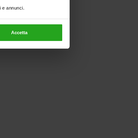
ti e annunci.
Accetta