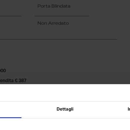
Porta Blindata
Non Arredato
000
rendita € 387
Dettagli
I
A