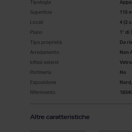
Tipologia
Appa
Superficie
115 
Locali
4 (2 
Piano
1° di 
Tipo proprietà
Da ri
Arredamento
Non 
Infissi esterni
Vetro
Portineria
No
Esposizione
Nord
Riferimento
1834
Altre caratteristiche