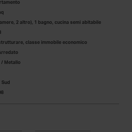
rtamento
mq
camere, 2 altro), 1 bagno, cucina semi abitabile
3
strutturare, classe immobile economico
Arredato
 / Metallo
, Sud
08