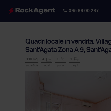
095 89 00 237
Quadrilocale in vendita, Villa
Sant'Agata Zona A 9, Sant'Aga
115
mq
4
1
1
superficie
locali
piano
bagni