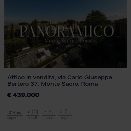
Attico in vendita, via Carlo Giuseppe
Bertero 37, Monte Sacro, Roma
€ 439.000
7
3
214
mq
4
superficie
locali
piano
bagni