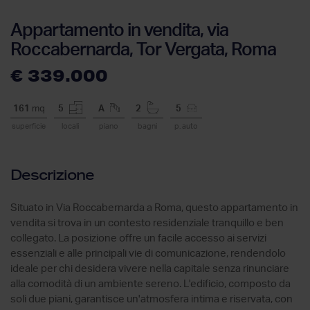
Appartamento in vendita, via
Roccabernarda, Tor Vergata, Roma
€ 339.000
161
mq
5
A
2
5
superficie
locali
piano
bagni
p. auto
Descrizione
Situato in Via Roccabernarda a Roma, questo appartamento in
vendita si trova in un contesto residenziale tranquillo e ben
collegato. La posizione offre un facile accesso ai servizi
essenziali e alle principali vie di comunicazione, rendendolo
ideale per chi desidera vivere nella capitale senza rinunciare
alla comodità di un ambiente sereno. L'edificio, composto da
soli due piani, garantisce un'atmosfera intima e riservata, con