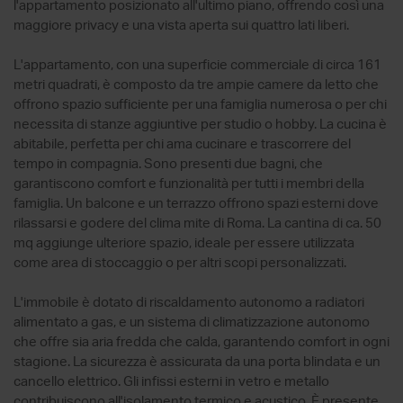
l'appartamento posizionato all'ultimo piano, offrendo così una
maggiore privacy e una vista aperta sui quattro lati liberi.
L'appartamento, con una superficie commerciale di circa 161
metri quadrati, è composto da tre ampie camere da letto che
offrono spazio sufficiente per una famiglia numerosa o per chi
necessita di stanze aggiuntive per studio o hobby. La cucina è
abitabile, perfetta per chi ama cucinare e trascorrere del
tempo in compagnia. Sono presenti due bagni, che
garantiscono comfort e funzionalità per tutti i membri della
famiglia. Un balcone e un terrazzo offrono spazi esterni dove
rilassarsi e godere del clima mite di Roma. La cantina di ca. 50
mq aggiunge ulteriore spazio, ideale per essere utilizzata
come area di stoccaggio o per altri scopi personalizzati.
L'immobile è dotato di riscaldamento autonomo a radiatori
alimentato a gas, e un sistema di climatizzazione autonomo
che offre sia aria fredda che calda, garantendo comfort in ogni
stagione. La sicurezza è assicurata da una porta blindata e un
cancello elettrico. Gli infissi esterni in vetro e metallo
contribuiscono all'isolamento termico e acustico. È presente