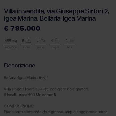
Villa in vendita, via Giuseppe Sirtori 2,
Igea Marina, Bellaria-igea Marina
€ 795.000
400
mq
8
T
4
1
superficie
locali
piano
bagni
box
Descrizione
Bellaria-Igea Marina (RN)
Villa singola libera su 4 lati, con giardino e garage.
8 locali - circa 400 Mq comm.li
COMPOSIZIONE:
Piano terra composto da ingresso, ampio soggiorno di circa