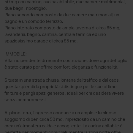
50 mq con camino, cucina abitabile, due camere matrimoniali,
due bagni, ripostiglio.
Piano secondo composto da due camere matrimoniali, un
bagno e un comodo terrazzo.
Piano interrato composto da ampia taverna di circa 65 mq,
lavanderia, bagno, cantina, centrale termica ed uno
spaziosissimo garage di circa 85 mq.
IMMOBILE:
Villa indipendente di recente costruzione, dove ogni dettaglio
è stato curato per offrire comfort, eleganza e funzionalità.
Situata in una strada chiusa, lontana dal traffico e dal caos,
questa splendida proprietà si distingue per le sue ottime
finiture e per gli spazi generosi, ideali per chi desidera vivere
senza compromessi.
Al piano terra, l’ingresso conduce a un ampio e luminoso
soggiorno di ben circa 50 mq, impreziosito da un camino che
crea un’atmosfera calda e accogliente. La cucina abitabile è
perfetta per momenti conviviali, mentre la zona notte offre