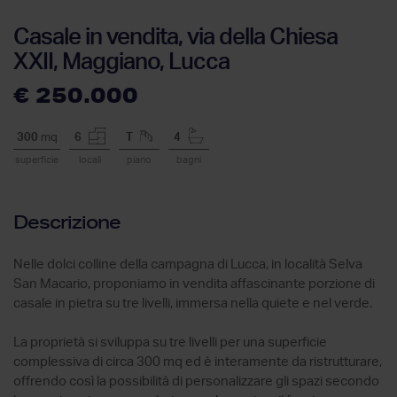
Casale in vendita, via della Chiesa
XXII, Maggiano, Lucca
€ 250.000
300
mq
6
T
4
superficie
locali
piano
bagni
Descrizione
Nelle dolci colline della campagna di Lucca, in località Selva
San Macario, proponiamo in vendita affascinante porzione di
casale in pietra su tre livelli, immersa nella quiete e nel verde.
La proprietà si sviluppa su tre livelli per una superficie
complessiva di circa 300 mq ed è interamente da ristrutturare,
offrendo così la possibilità di personalizzare gli spazi secondo