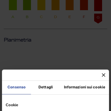
A
B
C
D
E
F
G
Planimetria
Consenso
Dettagli
Informazioni sui cookie
Cookie