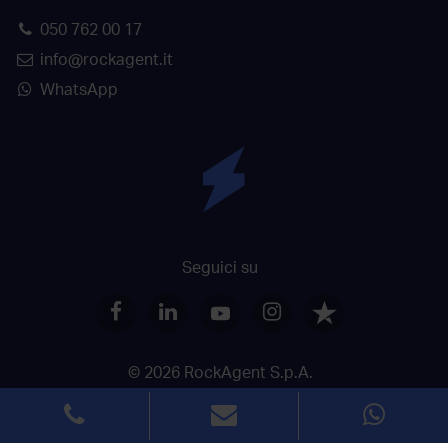
050 762 00 17
info@rockagent.it
WhatsApp
Seguici su
© 2026 RockAgent S.p.A.
Dati societari
Termini di utilizzo
Privacy
Uso dei Cookie