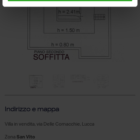
Indirizzo e mappa
Villa in vendita, via Delle Cornacchie, Lucca
Zona
San Vito