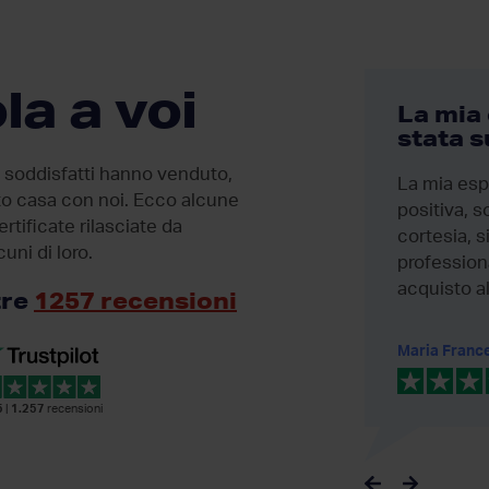
la a voi
Affidabilità
La mia
stata 
Quando incontri persone oneste
i soddisfatti hanno venduto,
La mia esp
e professionali c’è ben poco da
ato casa con noi. Ecco alcune
positiva, 
dire se non un enorme grazie!
rtificate rilasciate da
cortesia, s
cuni di loro.
professiona
acquisto al 
tre
1257 recensioni
Benedetto Scampone
Maria Franc
5
|
1.257
recensioni