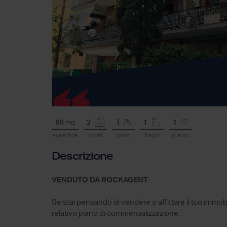
80
mq
2
T
1
1
superficie
locali
piano
bagni
p. auto
Descrizione
VENDUTO DA ROCKAGENT
Se stai pensando di vendere o affittare il tuo immob
relativo piano di commercializzazione.