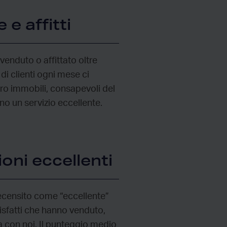
 e affitti
venduto o affittato oltre
di clienti ogni mese ci
oro immobili, consapevoli del
no un servizio eccellente.
oni eccellenti
 recensito come “eccellente”
isfatti che hanno venduto,
a con noi. Il punteggio medio