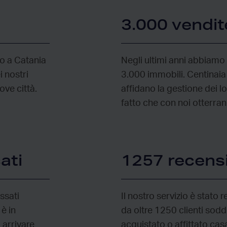
3.000 vendite
no a Catania
Negli ultimi anni abbiamo 
 nostri
3.000 immobili. Centinaia 
ove città.
affidano la gestione dei l
fatto che con noi otterran
ati
1257 recensi
essati
Il nostro servizio è stato
 è in
da oltre 1250 clienti sodd
 arrivare
acquistato o affittato cas