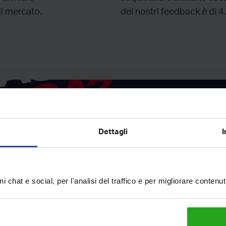
di mercato.
dei nostri feedback è di 4
Co
vendi
al
Dettagli
I
i chat e social, per l'analisi del traffico e per migliorare contenu