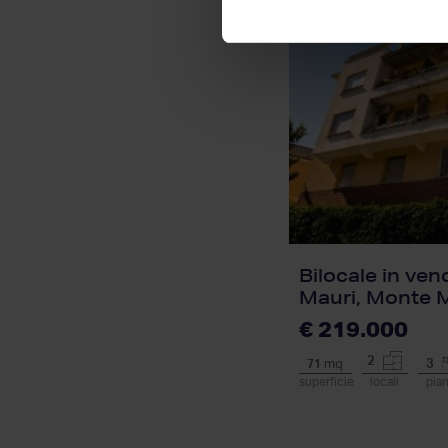
Bilocale in vend
Mauri, Monte 
€ 219.000
2
71
mq
3
superficie
locali
pia