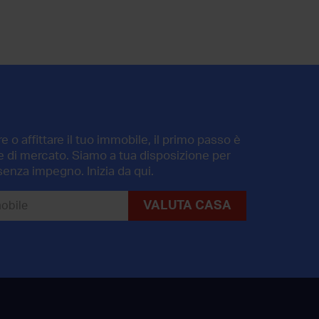
 o affittare il tuo immobile, il primo passo è
ore di mercato. Siamo a tua disposizione per
senza impegno. Inizia da qui.