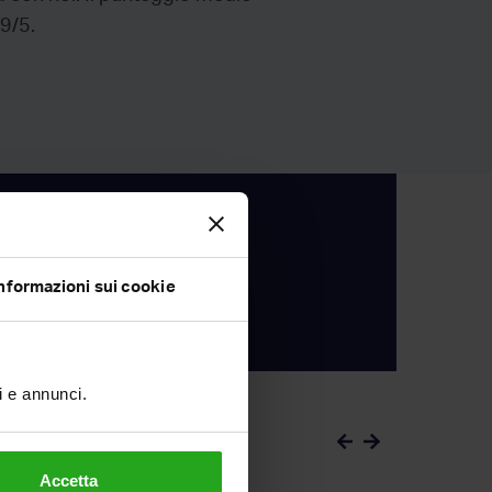
.9/5.
RockAgent
n
 il tuo immobile
 miglior prezzo
nformazioni sui cookie
SCOPRI COME
ti e annunci.
Accetta