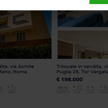
ita, via Achille
Trilocale in vendita, v
Mario, Roma
Puglia 26, Tor Verga
€ 198.000
3
1
1
108
mq
T
no
bagni
superficie
locali
piano
bagni