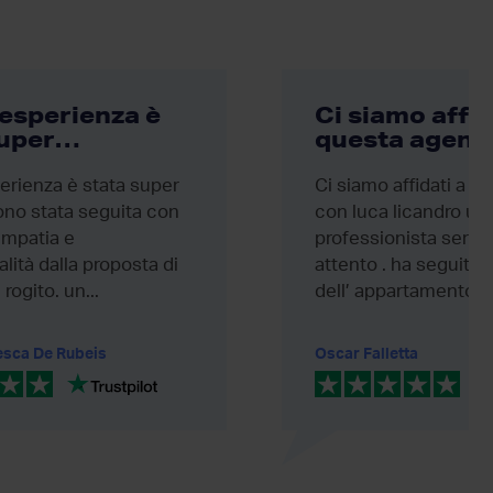
 esperienza è
Ci siamo affid
super…
questa agenz
erienza è stata super
Ci siamo affidati a q
sono stata seguita con
con luca licandro un
impatia e
professionista serio
lità dalla proposta di
attento . ha seguito 
rogito. un...
dell’ appartamento in.
esca De Rubeis
Oscar Falletta