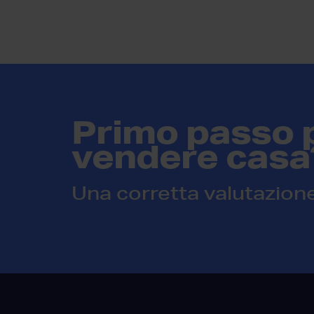
Primo passo 
vendere casa
Una corretta valutazion