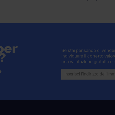
per
Se stai pensando di vendere
?
individuare il corretto val
una valutazione gratuita e 
e