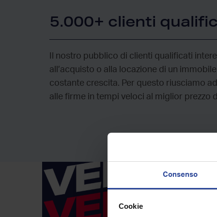
5.000+ clienti qualific
Il nostro pubblico di clienti qualificati inter
all’acquisto o alla locazione di un immobile
costante crescita. Per questo riusciamo ad
alle firme in tempi veloci al miglior prezzo 
Consenso
Cookie