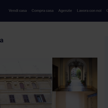
Vendi casa
Compra casa
Agenzie
Lavora con noi
C
a