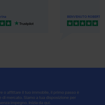
rina
BENVENUTO ROBERTO
 o affittare il tuo immobile, il primo passo è
ore di mercato. Siamo a tua disposizione per
senza impegno. Inizia da qui.