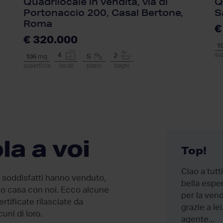
Quadrilocale in vendita, via di
Q
Portonaccio 200, Casal Bertone,
S
Roma
€
€ 320.000
1
sup
4
2
106
mq
S
superficie
locali
piano
bagni
la a voi
sicuramente la vs
Top!
agente immobiliare
Ciao a tutt
i soddisfatti hanno venduto,
Sicuramente la vs agente
bella espe
ato casa con noi. Ecco alcune
immobiliare ; sig. ra silvia pintus
per la vend
rtificate rilasciate da
ha dimostrato una grande
grazie a lei
cuni di loro.
capacità professionale per poter
agente...