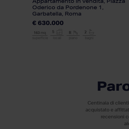
Appartamento in vendita, Piazza
Oderico da Pordenone 1,
Garbatella, Roma
€ 630.000
5
2
163
mq
R
superficie
locali
piano
bagni
Paro
Consiglio vivamente
Molto soddisfatta delle mie
Centinaia di client
aspettative. il preliminare,
acquistato e affitt
rispecchiante tutte le mie
recensioni ce
richieste, è arrivato nei tempi
al
previsti.