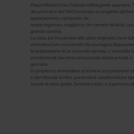
Piazza Mazzini (Via Oslavia) nell'elegante quartiere, 
dei primi anni del '900 (costruito su progetto del fa
appartamento, composto da:
ampio ingresso, soggiorno, tre camere da letto, cuci
grande cantina.
La casa, pur trovandosi allo stato originario, ha in tu
veneziana ben conservati. Ha una logica disposizione 
la realizzazione di un secondo servizio. L'immobile h
condominiali, sia verso una piccola strada privata, e 
giornata.
Il complesso immobiliare si trova in una posizione stra
e dei tribunali. Inoltre, presenta le caratteristiche t
scuole di vario grado, fermata metro, e supermercat