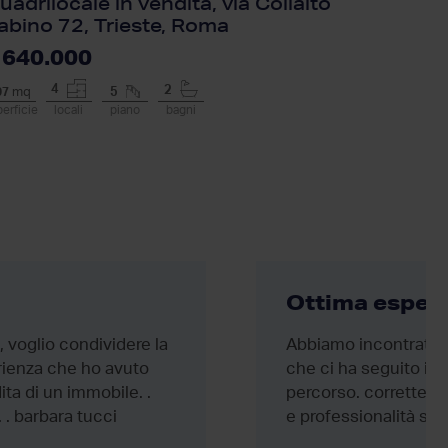
uadrilocale in vendita, via Collalto
Attico i
abino 72, Trieste, Roma
Castagn
 640.000
€ 649.
4
3
2
07
mq
5
110
mq
erficie
locali
piano
bagni
superficie
lo
Ottima esper
i, voglio condividere la
Abbiamo incontrato et
rienza che ho avuto
che ci ha seguito in t
ita di un immobile. .
percorso. correttezza
. . barbara tucci
e professionalità sono