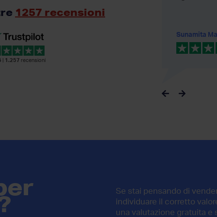
raggiungere l'accordo tra...
tre
1257 recensioni
Danilo Borghesi
Sunamita Ma
5
|
1.257
recensioni
per
Se stai pensando di vendere
?
individuare il corretto val
una valutazione gratuita e 