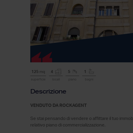
125
mq
4
5
1
superficie
locali
piano
bagni
Descrizione
VENDUTO DA ROCKAGENT
Se stai pensando di vendere o affittare il tuo immob
relativo piano di commercializzazione.