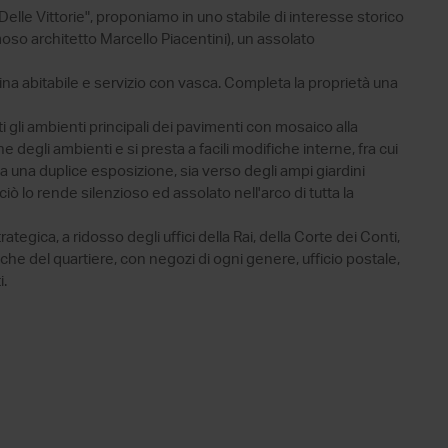
"Delle Vittorie", proponiamo in uno stabile di interesse storico
moso architetto Marcello Piacentini), un assolato
na abitabile e servizio con vasca. Completa la proprietà una
tti gli ambienti principali dei pavimenti con mosaico alla
degli ambienti e si presta a facili modifiche interne, fra cui
a una duplice esposizione, sia verso degli ampi giardini
ciò lo rende silenzioso ed assolato nell'arco di tutta la
tegica, a ridosso degli uffici della Rai, della Corte dei Conti,
ipiche del quartiere, con negozi di ogni genere, ufficio postale,
i.