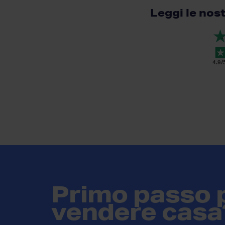
Leggi le nos
Ivana M.
4.9/
Primo passo 
vendere casa