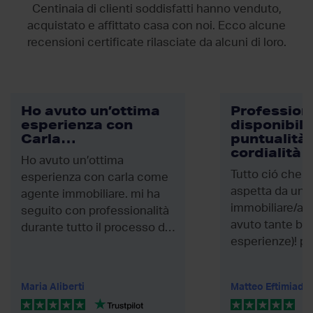
Centinaia di clienti soddisfatti hanno venduto,
acquistato e affittato casa con noi. Ecco alcune
recensioni certificate rilasciate da
alcuni di loro.
Ho avuto un’ottima
Professiona
esperienza con
disponibili
Carla…
puntualità 
cordialità
Ho avuto un’ottima
Tutto ció che n
esperienza con carla come
aspetta da un’
agente immobiliare. mi ha
immobiliare/ag
seguito con professionalità
avuto tante bru
durante tutto il processo di
esperienze)! pr
vendita della...
disponibilità, pu
Maria Aliberti
Matteo Eftimiadi