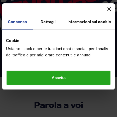
Consenso
Dettagli
Informazioni sui cookie
RockAgent
Con
Cookie
vendi il tuo immobile
Usiamo i cookie per le funzioni chat e social, per l'analisi
al miglior prezzo
del traffico e per migliorare contenuti e annunci.
SCOPRI COME
Accetta
Parola a voi