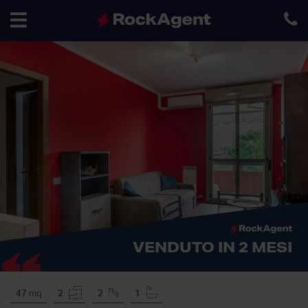
Toggle
navigation
VENDUTO IN 2 MESI
47
mq
2
2
1