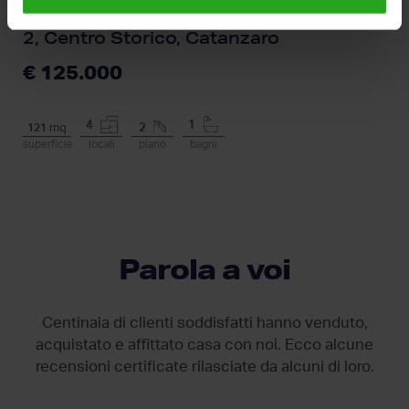
Quadrilocale in vendita, Discesa Cavour
2, Centro Storico, Catanzaro
€ 125.000
4
1
121
mq
2
superficie
locali
piano
bagni
Parola a voi
Centinaia di clienti soddisfatti hanno venduto,
acquistato e affittato casa con noi. Ecco alcune
recensioni certificate rilasciate da
alcuni di loro.