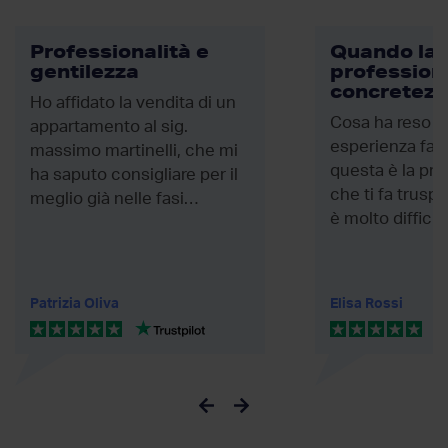
Professionalità e
Quando la
gentilezza
professiona
concretezz
Ho affidato la vendita di un
Cosa ha reso la
appartamento al sig.
esperienza fan
massimo martinelli, che mi
questa è la pr
ha saputo consigliare per il
che ti fa truspi
meglio già nelle fasi
è molto difficil
preliminari in cui...
risposta. come 
Patrizia Oliva
Elisa Rossi