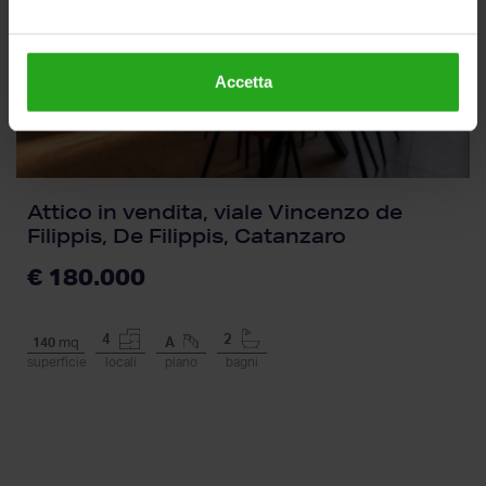
Accetta
Attico in vendita, viale Vincenzo de
Filippis, De Filippis, Catanzaro
€ 180.000
4
2
140
mq
A
superficie
locali
piano
bagni