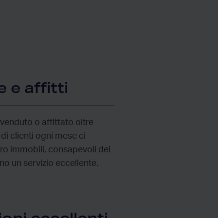
 e affitti
venduto o affittato oltre
di clienti ogni mese ci
oro immobili, consapevoli del
no un servizio eccellente.
oni eccellenti