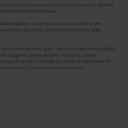
e piccolo e più precisamente ai portici, in contesto signorile
etratura con doppio ingresso.
ta del quartiere, a pochi passi si può accedere a tutti i
 eccetera) e all' entrata nord del rinomato Parco della
o servito di ascensore, quest' ultimo recentemente sostituito
ne, soggiorno, cucina abitabile, 4 camere, 2 bagni,
tri esposto a sud. L' immobile è l' unione di 2 appartamenti
visi e creare 2 appartamenti indipendenti.