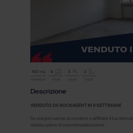
VENDUTO I
167
mq
6
3
2
superficie
locali
piano
bagni
Descrizione
VENDUTO DA ROCKAGENT IN 8 SETTIMANE
Se stai pensando di vendere o affittare il tuo immob
relativo piano di commercializzazione.