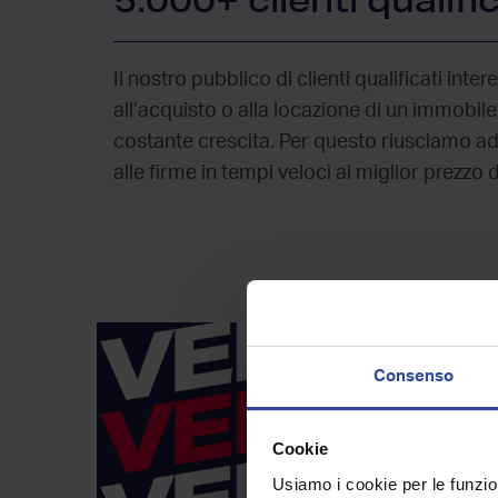
Il nostro pubblico di clienti qualificati inter
all’acquisto o alla locazione di un immobile
costante crescita. Per questo riusciamo ad
alle firme in tempi veloci al miglior prezzo 
Consenso
Cookie
Usiamo i cookie per le funzion