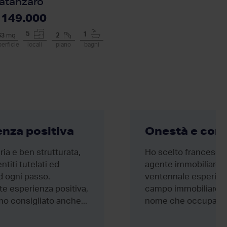
atanzaro
Catanza
 149.000
€ 109.
5
5
1
63
mq
2
147
mq
erficie
locali
piano
bagni
superficie
lo
enza positiva
Onestà e con
ia e ben strutturata,
Ho scelto francesco
ntiti tutelati ed
agente immobiliare p
d ogni passo.
ventennale esperien
e esperienza positiva,
campo immobiliare e 
o consigliato anche...
nome che occupa nel