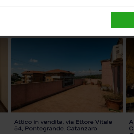
Attico in vendita, via Ettore Vitale
A
54, Pontegrande, Catanzaro
C