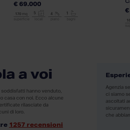
C
€ 69.000
€
5
1
170
mq
4
superficie
locali
piano
bagni
1
sup
la a voi
Soddisfatto
Esperi
L' investimento più importante
Agenzia ser
i soddisfatti hanno venduto,
che ho affrontato ma che ho
ci siamo se
ato casa con noi. Ecco alcune
vissuto con estrema serenità,
ascoltati a
rtificate rilasciate da
sentendomi al sicuro,
sicurament
cuni di loro.
accompagnato da professionisti
che abbiam
che...
tre
1257 recensioni