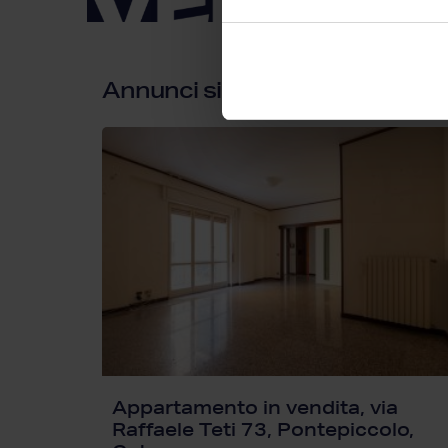
Annunci simili
Appartamento in vendita, via
Raffaele Teti 73, Pontepiccolo,