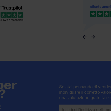
Filippo Vitale
cliente ano
5
|
1.257
recensioni
per
Se stai pensando di vendere
?
individuare il corretto val
una valutazione gratuita e 
e