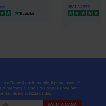
nimo
GRAZIA CIFFO
 o affittare il tuo immobile, il primo passo è
ore di mercato. Siamo a tua disposizione per
senza impegno. Inizia da qui.