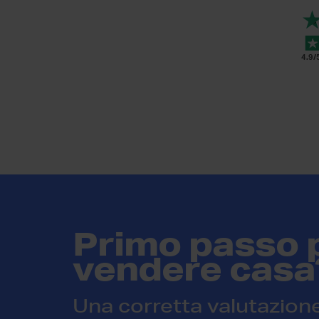
Rocco lanciano
4.9/
Primo passo 
vendere casa
Una corretta valutazion