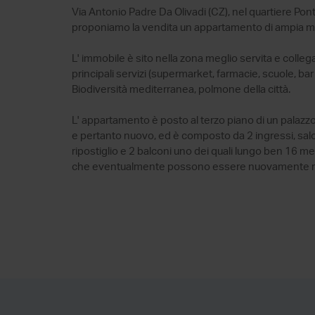
Via Antonio Padre Da Olivadi (CZ), nel quartiere Pont
proponiamo la vendita un appartamento di ampia m
L' immobile è sito nella zona meglio servita e collega
principali servizi (supermarket, farmacie, scuole, bar
Biodiversità mediterranea, polmone della città.
L' appartamento è posto al terzo piano di un palazz
e pertanto nuovo, ed è composto da 2 ingressi, salo
ripostiglio e 2 balconi uno dei quali lungo ben 16 me
che eventualmente possono essere nuovamente ridi