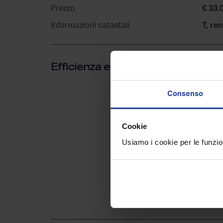
Prezzo
€ 33.
Informazioni catastali
T, ren
Efficienza energetica
Consenso
Cookie
Usiamo i cookie per le funzion