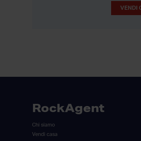
VENDI 
RockAgent
Chi siamo
Vendi casa