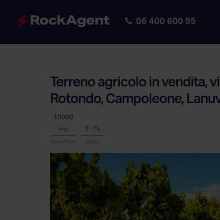
06 400 600 95
Terreno agricolo in vendita, 
Rotondo, Campoleone, Lanuv
10000
mq
T
superficie
piano