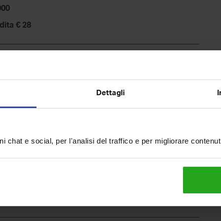
000
dita € 28
Dettagli
I
A
B
C
i chat e social, per l'analisi del traffico e per migliorare contenu
D
E
F
G