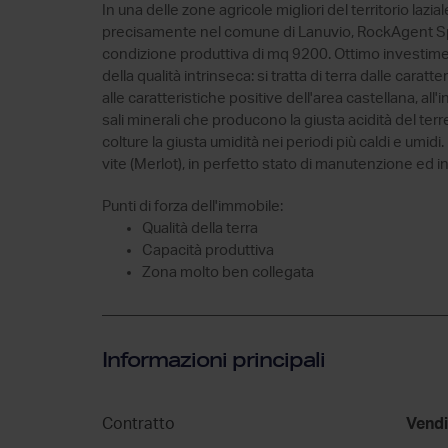
In una delle zone agricole migliori del territorio lazia
precisamente nel comune di Lanuvio, RockAgent SpA
condizione produttiva di mq 9200. Ottimo investimen
della qualità intrinseca: si tratta di terra dalle carat
alle caratteristiche positive dell'area castellana, al
sali minerali che producono la giusta acidità del terre
colture la giusta umidità nei periodi più caldi e umidi
vite (Merlot), in perfetto stato di manutenzione ed i
Punti di forza dell'immobile:
Qualità della terra
Capacità produttiva
Zona molto ben collegata
Informazioni principali
Contratto
Vendi