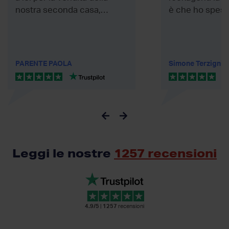
nostra seconda casa,
è che ho speso
ineccepibile l'agente...
euro.
PARENTE PAOLA
Simone Terzigni
Leggi le nostre
1257 recensioni
4.9/5
|
1257
recensioni