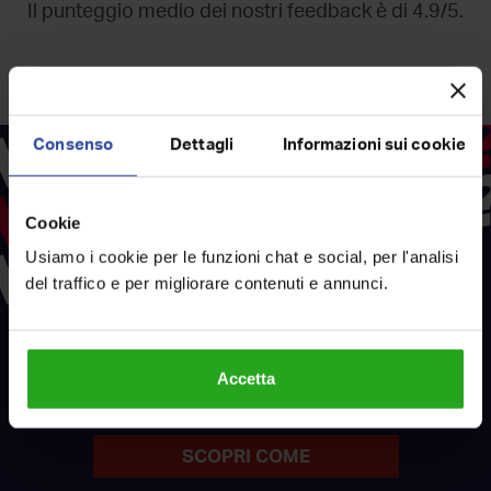
Il punteggio medio dei nostri feedback è di 4.9/5.
Consenso
Dettagli
Informazioni sui cookie
Cookie
Usiamo i cookie per le funzioni chat e social, per l'analisi
del traffico e per migliorare contenuti e annunci.
RockAgent
Con
vendi il tuo immobile
Accetta
al miglior prezzo
SCOPRI COME