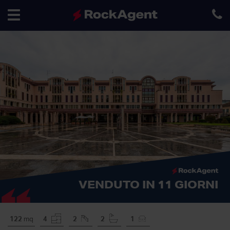
Toggle
navigation
VENDUTO IN 11 GIORNI
122
mq
4
2
2
1