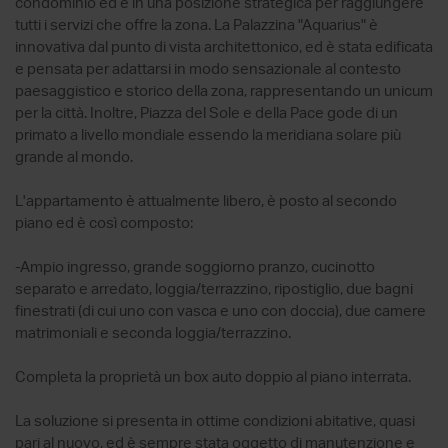
condominio ed è in una posizione strategica per raggiungere
tutti i servizi che offre la zona. La Palazzina "Aquarius" è
innovativa dal punto di vista architettonico, ed è stata edificata
e pensata per adattarsi in modo sensazionale al contesto
paesaggistico e storico della zona, rappresentando un unicum
per la città. Inoltre, Piazza del Sole e della Pace gode di un
primato a livello mondiale essendo la meridiana solare più
grande al mondo.
L'appartamento è attualmente libero, è posto al secondo
piano ed è così composto:
-Ampio ingresso, grande soggiorno pranzo, cucinotto
separato e arredato, loggia/terrazzino, ripostiglio, due bagni
finestrati (di cui uno con vasca e uno con doccia), due camere
matrimoniali e seconda loggia/terrazzino.
Completa la proprietà un box auto doppio al piano interrata.
La soluzione si presenta in ottime condizioni abitative, quasi
pari al nuovo, ed è sempre stata oggetto di manutenzione e