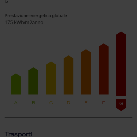
G
Prestazione energetica globale
175 kWh/m2anno
A
B
C
D
E
F
G
Trasporti