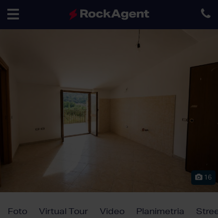
Toggle
navigation
16
Foto
Virtual Tour
Video
Planimetria
Stre