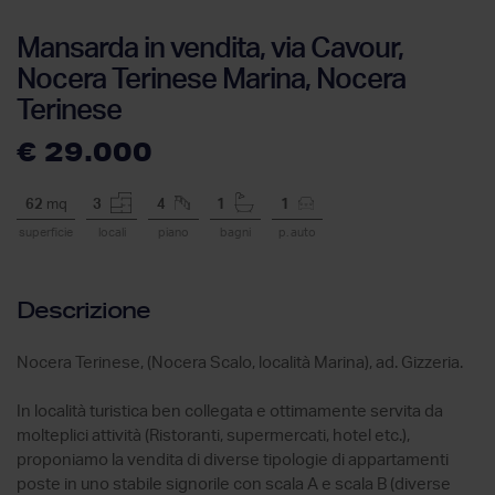
Mansarda in vendita, via Cavour,
Nocera Terinese Marina, Nocera
Terinese
€ 29.000
62
mq
3
4
1
1
superficie
locali
piano
bagni
p. auto
Descrizione
Nocera Terinese, (Nocera Scalo, località Marina), ad. Gizzeria.
In località turistica ben collegata e ottimamente servita da
molteplici attività (Ristoranti, supermercati, hotel etc.),
proponiamo la vendita di diverse tipologie di appartamenti
poste in uno stabile signorile con scala A e scala B (diverse