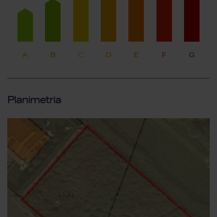
A
B
C
D
E
F
G
Planimetria