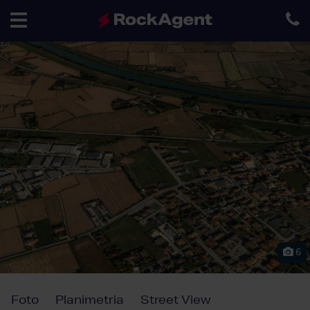
Toggle
navigation
6
Foto
Planimetria
Street View