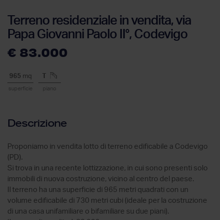
Terreno residenziale in vendita, via
Papa Giovanni Paolo II°, Codevigo
€ 83.000
965
mq
T
superficie
piano
Descrizione
Proponiamo in vendita lotto di terreno edificabile a Codevigo
(PD).
Si trova in una recente lottizzazione, in cui sono presenti solo
immobili di nuova costruzione, vicino al centro del paese.
Il terreno ha una superficie di 965 metri quadrati con un
volume edificabile di 730 metri cubi (ideale per la costruzione
di una casa unifamiliare o bifamiliare su due piani).