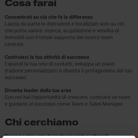
Cosa farai
Concentrati su ciò che fa la differenza
Lascia da parte le distrazioni e focalizzati solo su ciò
che porta valore: ricerca, acquisizione e vendita di
immobili con il totale supporto del nostro team
centrale.
Costruisci la tua attività di successo
Espandi la tua rete di contatti, sviluppa un piano
d’azione personalizzato e diventa il protagonista del tuo
successo.
Diventa leader della tua area
Con noi hai l’opportunità di crescere, costruire un team
e guidarlo al successo come Team o Sales Manager.
Chi cerchiamo
Per la nostra rete di professionisti su Napoli: