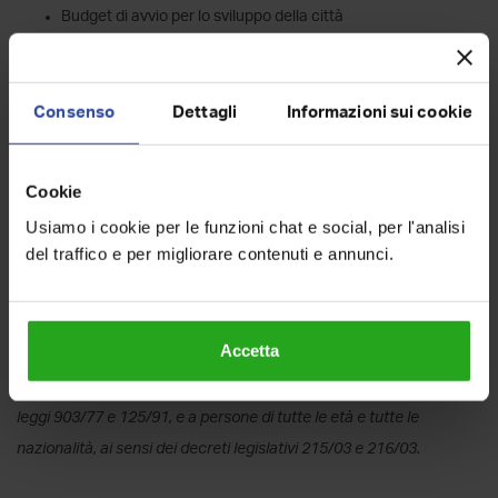
Budget di avvio per lo sviluppo della città
Incentivi dedicati in caso di inserimento o trasferimento di
team già operativi
Possibilità di co-branding per agenzie locali interessate a
Consenso
Dettagli
Informazioni sui cookie
valorizzare la propria presenza sul territorio all’interno del
progetto RockAgent
Cookie
Per informazioni o candidature:
recruiting@rockagent.it
Usiamo i cookie per le funzioni chat e social, per l'analisi
del traffico e per migliorare contenuti e annunci.
Sede di lavoro
Tivoli
Accetta
Il presente annuncio è rivolto ad entrambi i sessi, ai sensi delle
leggi 903/77 e 125/91, e a persone di tutte le età e tutte le
nazionalità, ai sensi dei decreti legislativi 215/03 e 216/03.