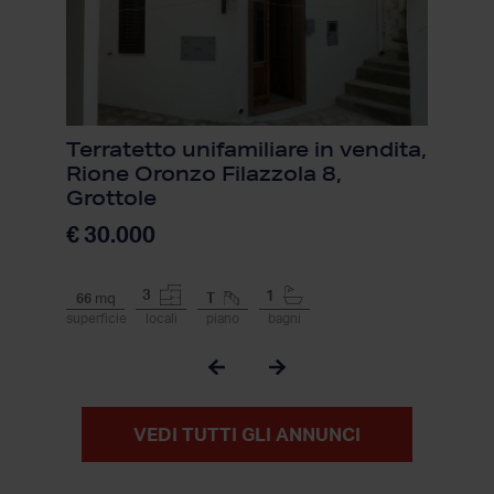
Terratetto unifamiliare in vendita,
Rione Oronzo Filazzola 8,
Grottole
€ 30.000
3
1
66
mq
T
superficie
locali
piano
bagni
VEDI TUTTI GLI ANNUNCI