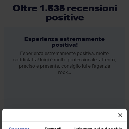
Oltre 1.535 recensioni
positive
Esperienza estremamente
positiva!
Esperienza estremamente positiva, molto
soddisfatta! luigi è molto professionale, attento,
preciso e presente. consiglio lui e l’agenzia
rock...
Debora Mungo