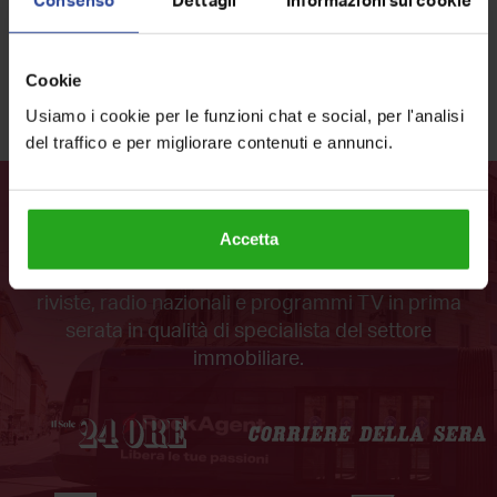
Consenso
Dettagli
Informazioni sui cookie
Cookie
Leggi le nostre
1.257 recensioni
Usiamo i cookie per le funzioni chat e social, per l'analisi
del traffico e per migliorare contenuti e annunci.
Ecco dove ci hai visto
Accetta
RockAgent è apparsa sui più importanti quotidiani,
riviste, radio nazionali e programmi TV
in prima
serata in qualità di specialista del settore
immobiliare.