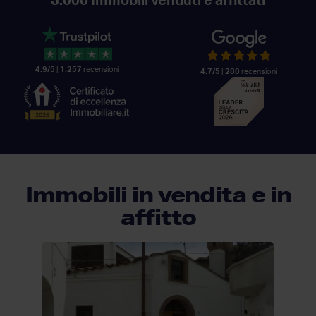
3.000
Immobili venduti e affittati
4.9/5
|
1.257
recensioni
4.7/5
|
280
recensioni
Immobili in vendita e in
affitto