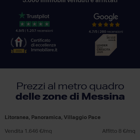
3.000
Immobili venduti e affittati
4.9/5
|
1.257
recensioni
4.7/5
|
280
recensioni
Prezzi al metro quadro
delle zone di Messina
Litoranea, Panoramica, Villaggio Pace
Vendita 1.646 €/mq
Affitto 8 €/mq