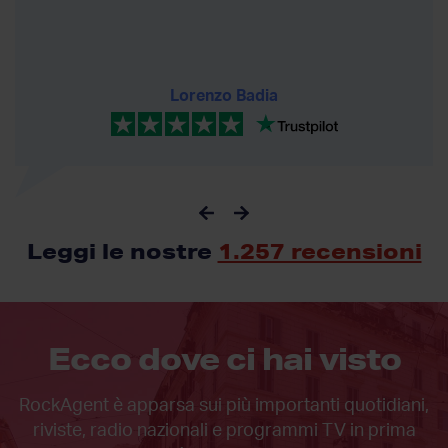
Lorenzo Badia
Leggi le nostre
1.257 recensioni
Ecco dove ci hai visto
RockAgent è apparsa sui più importanti quotidiani,
riviste, radio nazionali e programmi TV
in prima