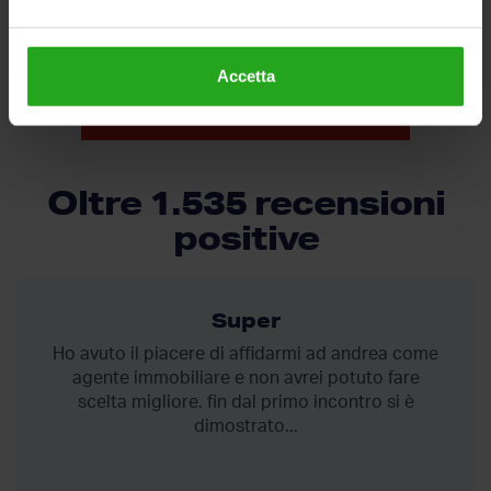
Accetta
VEDI TUTTI GLI ANNUNCI
Oltre 1.535 recensioni
positive
Super
Ho avuto il piacere di affidarmi ad andrea come
agente immobiliare e non avrei potuto fare
scelta migliore. fin dal primo incontro si è
dimostrato...