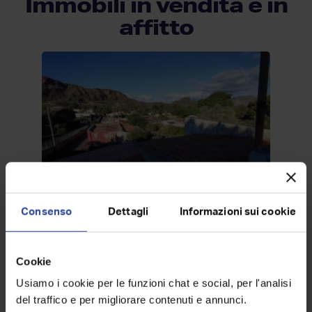
Immobili in vendita e in
affitto
Consenso
Dettagli
Informazioni sui cookie
Quadrilocale in vendita, via
Porto, Lipari
€ 185.000
Cookie
Usiamo i cookie per le funzioni chat e social, per l'analisi
4
2
del traffico e per migliorare contenuti e annunci.
123
mq
1
superficie
locali
piano
bagni