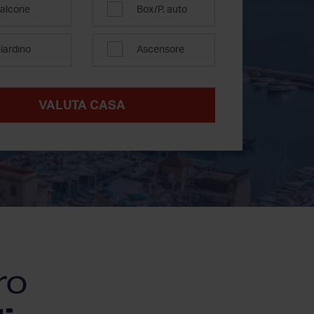
alcone
Box/P. auto
iardino
Ascensore
VALUTA CASA
ro