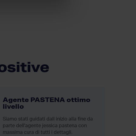
ositive
Agente PASTENA ottimo
Agen
livello
Agenzia
Siamo stati guidati dall inizio alla fine da
silipo,
parte dell'agente jessica pastena con
pazien
massima cura di tutti i dettagli.