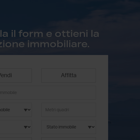
 il form e ottieni la
zione immobiliare.
Vendi
Affitta