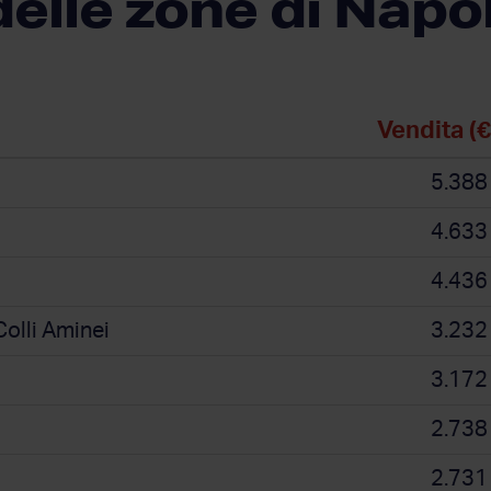
delle zone di Napol
Vendita (
5.388
4.633
4.436
olli Aminei
3.232
3.172
2.738
2.731