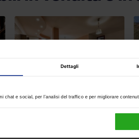
Dettagli
I
Quadrilocale in vendita, via Pino
V
i chat e social, per l'analisi del traffico e per migliorare contenu
Amato 16, Casoria
S
€ 250.000
€
4
2
179
mq
T
4
superficie
locali
piano
bagni
sup