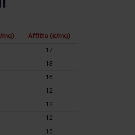
i
€/mq)
Affitto (€/mq)
17
18
16
12
12
12
15