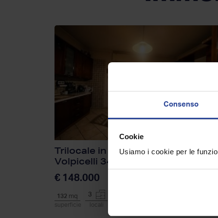
Consenso
Cookie
Trilocale in vendita, via Angelo
Usiamo i cookie per le funzion
Volpicelli 34, Arzano
€ 148.000
3
1
132
mq
2
superficie
locali
piano
bagni