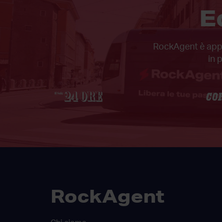
E
RockAgent è appar
in 
RockAgent