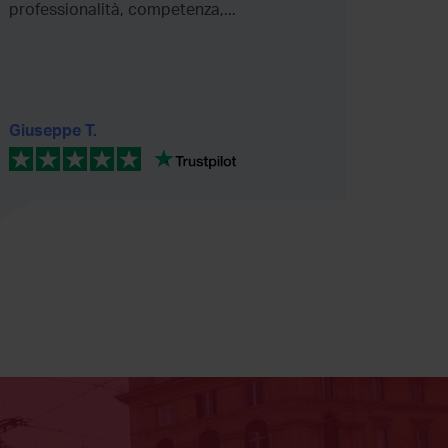
professionalità, competenza,...
Giuseppe T.
Daniel