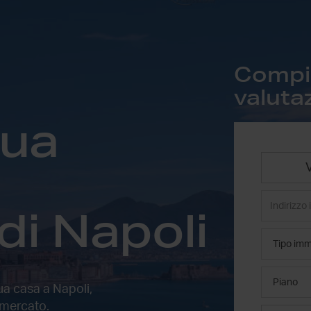
Compila
valuta
tua
a
di Napoli
tua casa
a Napoli
,
 mercato.