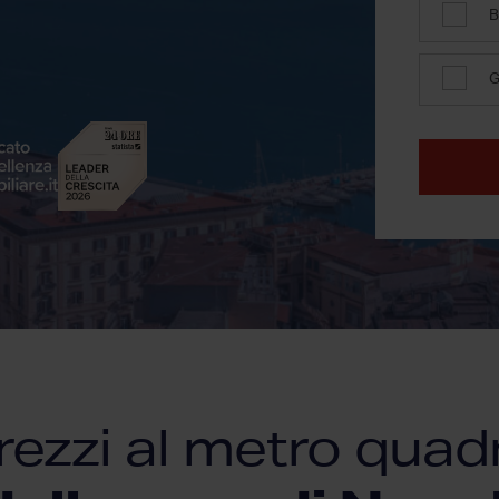
B
G
rezzi al metro quad