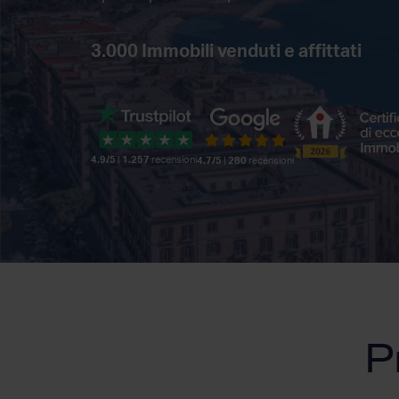
3.000
Immobili venduti e affittati
4.9/5
|
1.257
recensioni
4.7/5
|
280
recensioni
P