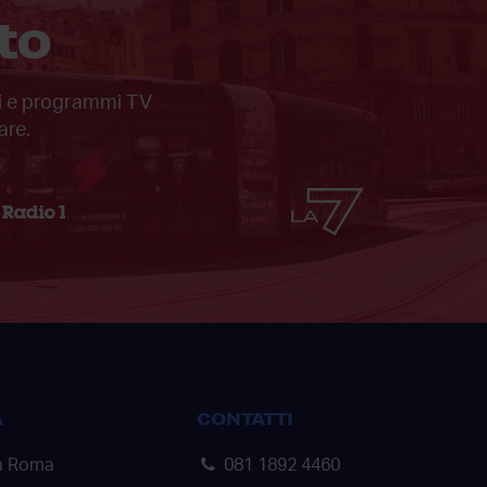
to
ali e programmi TV
are.
A
CONTATTI
a Roma
081 1892 4460