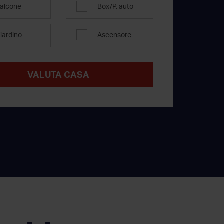
alcone
Box/P. auto
iardino
Ascensore
VALUTA CASA