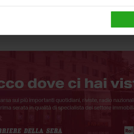
Leggi le nostre
1.257 recensioni
cco dove ci hai vis
sa sui più importanti quotidiani, riviste, radio nazion
prima serata in qualità di specialista del settore immobili