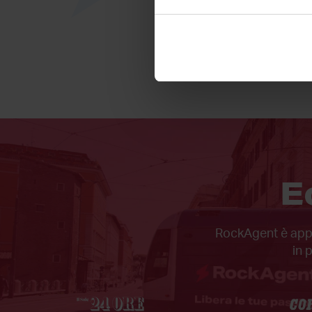
E
RockAgent è appar
in 