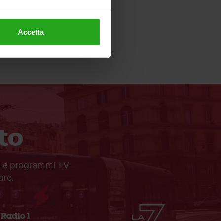
Accetta
to
ali e programmi TV
are.