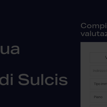
Compila
valuta
tua
a
di Sulcis