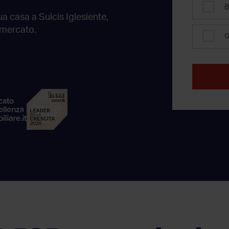
B
tua casa
a Sulcis Iglesiente
,
 mercato.
G