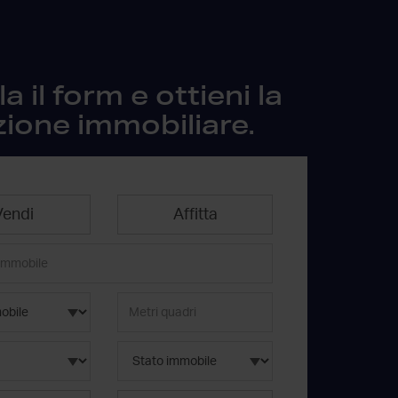
 il form e ottieni la
zione immobiliare.
Vendi
Affitta