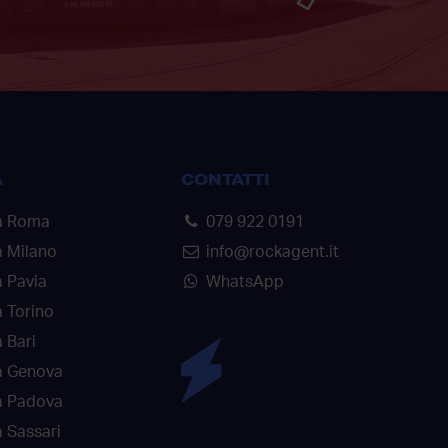
A
CONTATTI
a Roma
079 922 0191
a Milano
info@rockagent.it
 Pavia
WhatsApp
 Torino
 Bari
a Genova
a Padova
 Sassari