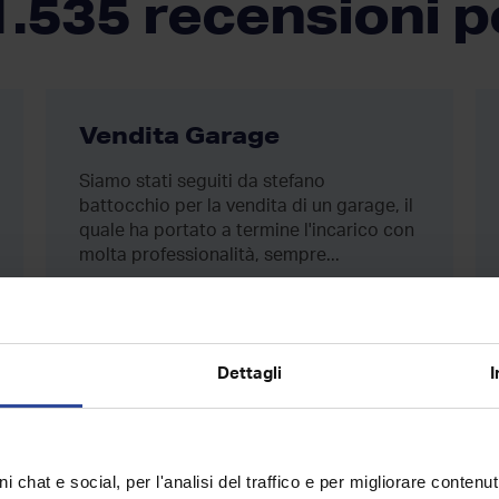
1.535 recensioni p
Vendita Garage
Siamo stati seguiti da stefano
battocchio per la vendita di un garage, il
quale ha portato a termine l'incarico con
molta professionalità, sempre...
Dettagli
I
Alessandro e Paola
i chat e social, per l'analisi del traffico e per migliorare contenu