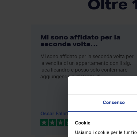
Oltre 
Mi sono affidato per la
dita
seconda volta…
obile a
Mi sono affidato per la seconda volta per
scelta
la vendita di un appartamento con il sig.
luca licandro e posso solo confermare
aggiungendo a distanza di...
Consenso
Oscar Falletta
Cookie
Usiamo i cookie per le funzion