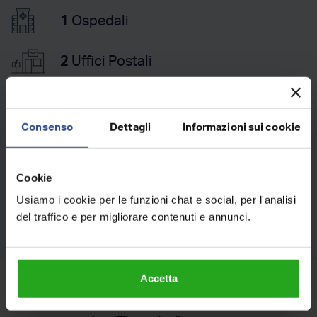
1
Ospedali
2
Uffici Postali
6
Farmacie
Consenso
Dettagli
Informazioni sui cookie
Trasporti
Cookie
Usiamo i cookie per le funzioni chat e social, per l'analisi
274
Fermate Bus
del traffico e per migliorare contenuti e annunci.
Accetta
Ultimi immobili venduti