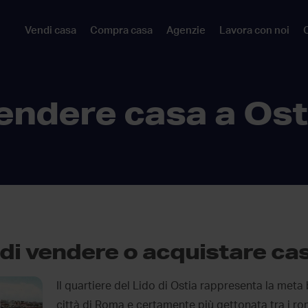
Vendi casa
Compra casa
Agenzie
Lavora con noi
C
endere casa a Ost
di vendere o acquistare cas
Il quartiere del Lido di Ostia rappresenta la meta 
città di Roma e certamente più gettonata tra i roman