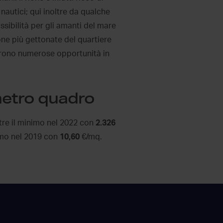
 nautici; qui inoltre da qualche
ssibilità per gli amanti del mare
one più gettonate del quartiere
frono numerose opportunità in
 metro quadro
re il minimo nel 2022 con
2.326
imo nel 2019 con
10,60
€/mq.