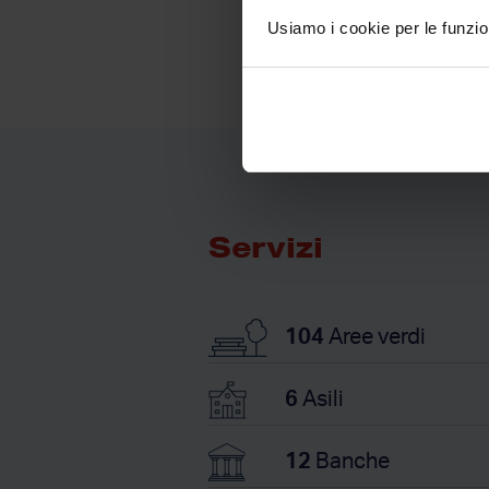
Usiamo i cookie per le funzion
Servizi
104
Aree verdi
6
Asili
12
Banche