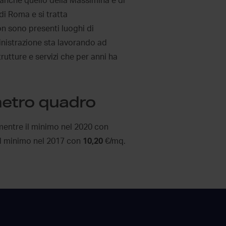
 anche quello della Massimina e di
di Roma e si tratta
n sono presenti luoghi di
inistrazione sta lavorando ad
rutture e servizi che per anni ha
 metro quadro
entre il minimo nel 2020 con
l minimo nel 2017 con
10,20
€/mq.