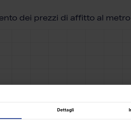
to dei prezzi di affitto al metr
Dettagli
I