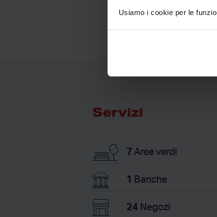
Usiamo i cookie per le funzion
Servizi
7
Aree verdi
1
Banche
24
Negozi