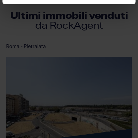
Ultimi immobili venduti
da RockAgent
Roma - Pietralata