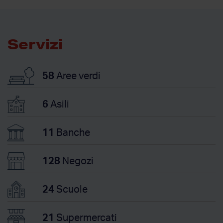
Servizi
58
Aree verdi
6
Asili
11
Banche
128
Negozi
24
Scuole
21
Supermercati