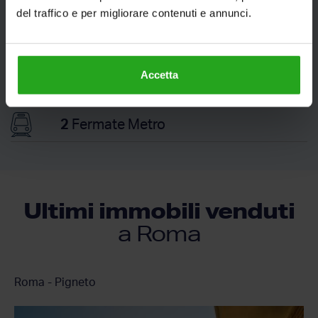
del traffico e per migliorare contenuti e annunci.
122
Fermate Bus
Accetta
27
Fermate Metro
2
Fermate Metro
Ultimi immobili venduti
a Roma
Roma - Pigneto