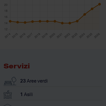
Servizi
23
Aree verdi
1
Asili