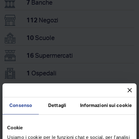
7
Banche
112
Negozi
10
Scuole
16
Supermercati
1
Ospedali
5
Uffici Postali
Consenso
Dettagli
Informazioni sui cookie
13
Farmacie
Cookie
Trasporti
Usiamo i cookie per le funzioni chat e social, per l'analisi