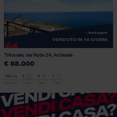
VENDUTO IN 18 GIORNI
Trilocale, via Rote 24, Acireale
€ 88.000
105
mq
3
6
1
superficie
locali
piano
bagni