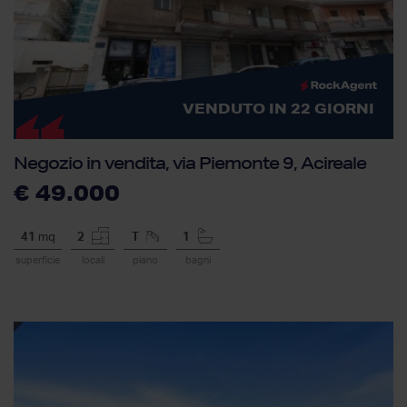
VENDUTO IN 22 GIORNI
Negozio in vendita, via Piemonte 9, Acireale
€ 49.000
41
mq
2
T
1
superficie
locali
piano
bagni