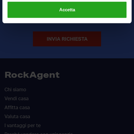
Accetta
Ho letto e accetto
termini
e
privacy
INVIA RICHIESTA
RockAgent
Chi siamo
Vendi casa
Affitta casa
Valuta casa
I vantaggi per te