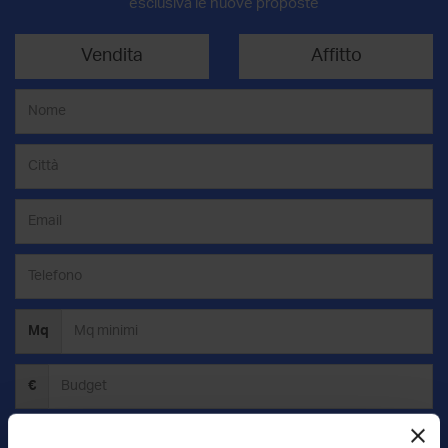
esclusiva le nuove proposte
Vendita
Affitto
Mq
€