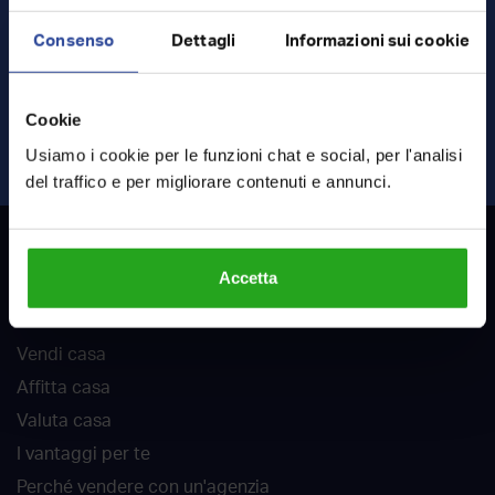
Consenso
Dettagli
Informazioni sui cookie
Ho letto e accetto
termini
e
privacy
Cookie
INVIA RICHIESTA
Usiamo i cookie per le funzioni chat e social, per l'analisi
del traffico e per migliorare contenuti e annunci.
RockAgent
Accetta
Chi siamo
Vendi casa
Affitta casa
Valuta casa
I vantaggi per te
Perché vendere con un'agenzia