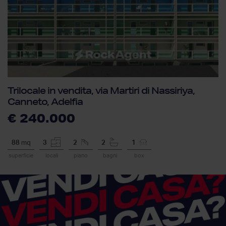
Trilocale in vendita, via Martiri di Nassiriya,
Canneto, Adelfia
€ 240.000
88
mq
3
2
2
1
superficie
locali
piano
bagni
box