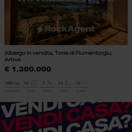
Albergo in vendita, Torre di Flumentorgiu,
Arbus
€ 1.300.000
500
mq
14
T
13
10
superficie
locali
piano
bagni
p. auto