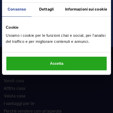
Consenso
Dettagli
Informazioni sui cookie
Ho letto e accetto
termini
e
privacy
Cookie
INVIA RICHIESTA
Usiamo i cookie per le funzioni chat e social, per l'analisi
del traffico e per migliorare contenuti e annunci.
RockAgent
Accetta
Chi siamo
Vendi casa
Affitta casa
Valuta casa
I vantaggi per te
Perché vendere con un'agenzia