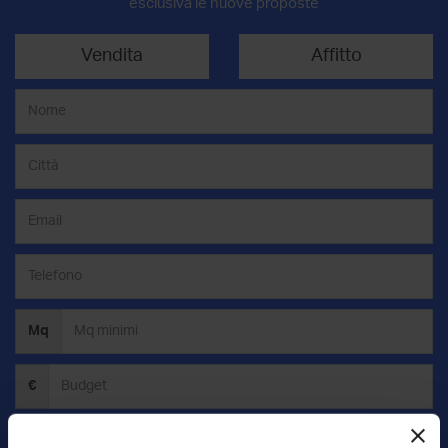
esclusiva le nuove proposte
Vendita
Affitto
Mq
€