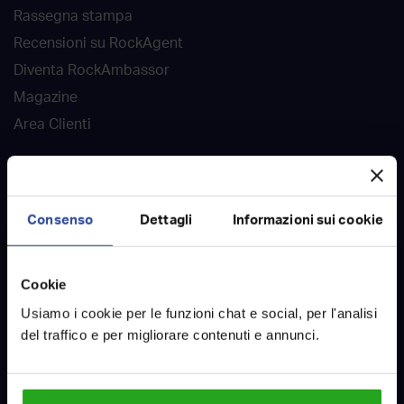
Rassegna stampa
Recensioni su RockAgent
Diventa RockAmbassor
Magazine
Area Clienti
DOVE SIAMO
Agenzie immobiliari
Consenso
Dettagli
Informazioni sui cookie
Case in vendita
Case in affitto
Cookie
Case vendute
Usiamo i cookie per le funzioni chat e social, per l'analisi
Case affittate
del traffico e per migliorare contenuti e annunci.
Contatti
LAVORA CON NOI