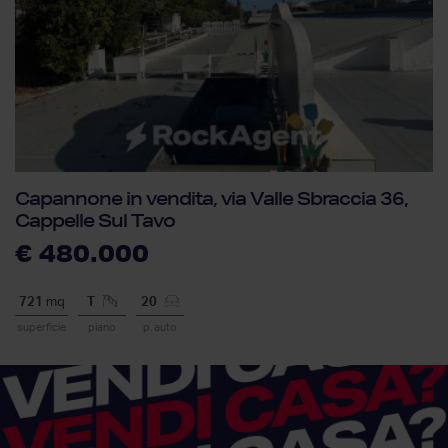
Capannone in vendita, via Valle Sbraccia 36,
Cappelle Sul Tavo
€ 480.000
721
mq
T
20
superficie
piano
p. auto