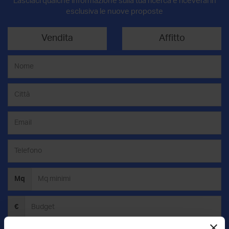
Lasciaci qualche informazione sulla tua ricerca e riceverai in
esclusiva le nuove proposte
Vendita
Affitto
Mq
€