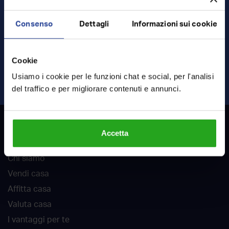
Consenso
Dettagli
Informazioni sui cookie
Ho letto e accetto
termini
e
privacy
Cookie
INVIA RICHIESTA
Usiamo i cookie per le funzioni chat e social, per l'analisi
del traffico e per migliorare contenuti e annunci.
RockAgent
Accetta
Chi siamo
Vendi casa
Affitta casa
Valuta casa
I vantaggi per te