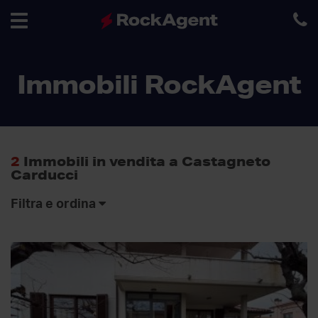
Toggle
Immobili RockAgent
navigation
2
Immobili in vendita a Castagneto
Carducci
Filtra e ordina