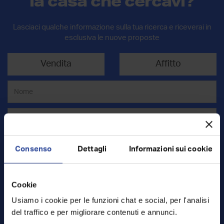
la casa che cercavi?
Lasciaci qualche informazione sulla tua ricerca e riceverai in
esclusiva le nuove proposte
Vendita
Affitto
Consenso
Dettagli
Informazioni sui cookie
Cookie
Usiamo i cookie per le funzioni chat e social, per l'analisi
Mq
del traffico e per migliorare contenuti e annunci.