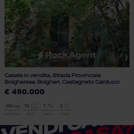
Casale in vendita, Strada Provinciale
Bolgherese, Bolgheri, Castagneto Carducci
€ 490.000
369
mq
10
T
2
superficie
locali
piano
bagni