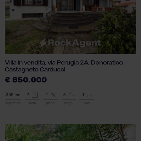
Villa in vendita, via Perugia 2A, Donoratico,
Castagneto Carducci
€ 850.000
359
mq
7
T
3
1
superficie
locali
piano
bagni
box