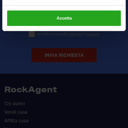
€
Accetta
Ho letto e accetto
termini
e
privacy
INVIA RICHIESTA
RockAgent
Chi siamo
Vendi casa
Affitta casa