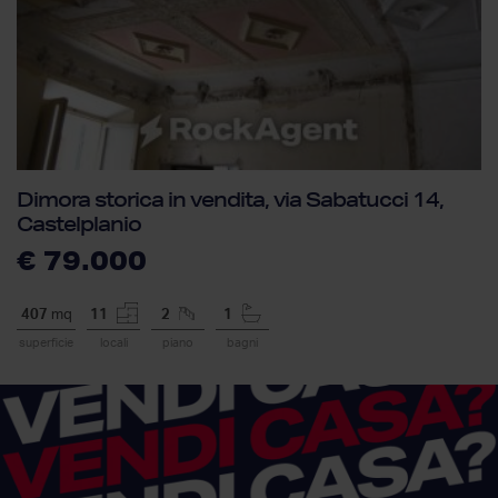
Dimora storica in vendita, via Sabatucci 14,
Castelplanio
€ 79.000
407
mq
11
2
1
superficie
locali
piano
bagni