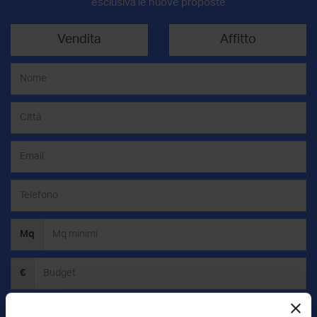
esclusiva le nuove proposte
Vendita
Affitto
Mq
€