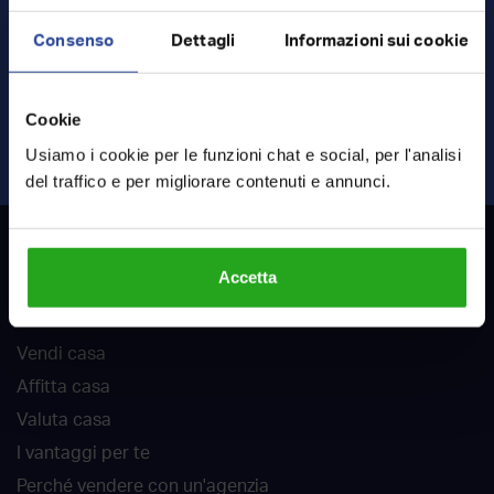
Consenso
Dettagli
Informazioni sui cookie
Ho letto e accetto
termini
e
privacy
Cookie
INVIA RICHIESTA
Usiamo i cookie per le funzioni chat e social, per l'analisi
del traffico e per migliorare contenuti e annunci.
RockAgent
Accetta
Chi siamo
Vendi casa
Affitta casa
Valuta casa
I vantaggi per te
Perché vendere con un'agenzia