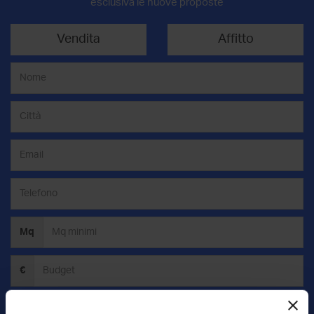
esclusiva le nuove proposte
Vendita
Affitto
Mq
€