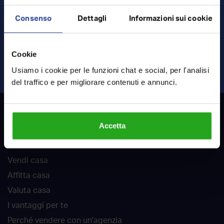
Consenso
Dettagli
Informazioni sui cookie
Ho letto e accetto
termini
e
privacy
Cookie
INVIA RICHIESTA
Usiamo i cookie per le funzioni chat e social, per l'analisi
del traffico e per migliorare contenuti e annunci.
RockAgent
Accetta
Chi siamo
Vendi casa
Affitta casa
Valuta casa
I vantaggi per te
Perché vendere con un'agenzia