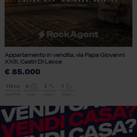
Appartamento in vendita, via Papa Giovanni
XXIII, Castri Di Lecce
€ 85.000
173
mq
6
2
1
superficie
locali
piano
bagni