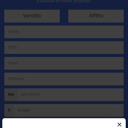
esclusiva le nuove proposte
Vendita
Affitto
Mq
€