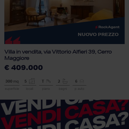
NUOVO PREZZO
Villa in vendita, via Vittorio Alfieri 39, Cerro
Maggiore
€ 409.000
300
mq
5
T
2
6
superficie
locali
piano
bagni
p. auto