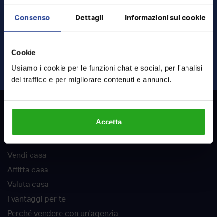
Consenso
Dettagli
Informazioni sui cookie
Ho letto e accetto
termini
e
privacy
Cookie
INVIA RICHIESTA
Usiamo i cookie per le funzioni chat e social, per l'analisi
del traffico e per migliorare contenuti e annunci.
RockAgent
Accetta
Chi siamo
Vendi casa
Affitta casa
Valuta casa
I vantaggi per te
Perché vendere con un'agenzia