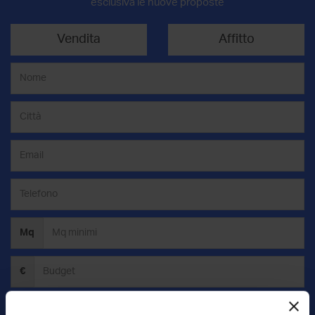
esclusiva le nuove proposte
Vendita
Affitto
Mq
€