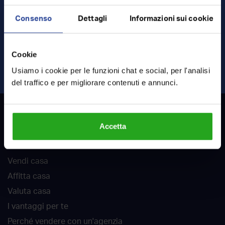
Consenso
Dettagli
Informazioni sui cookie
Ho letto e accetto
termini
e
privacy
Cookie
INVIA RICHIESTA
Usiamo i cookie per le funzioni chat e social, per l'analisi
del traffico e per migliorare contenuti e annunci.
RockAgent
Accetta
Chi siamo
Vendi casa
Affitta casa
Valuta casa
I vantaggi per te
Perché vendere con un'agenzia