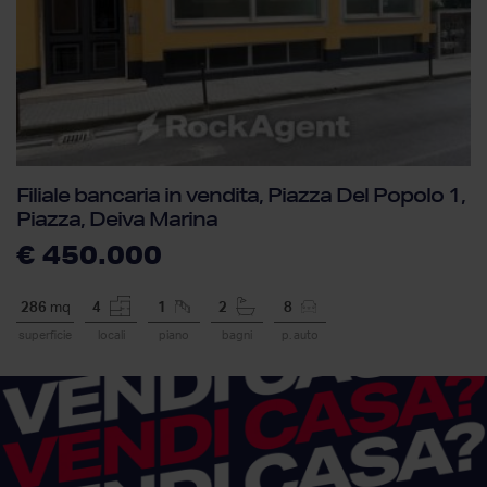
Filiale bancaria in vendita, Piazza Del Popolo 1,
Piazza, Deiva Marina
€ 450.000
286
mq
4
1
2
8
superficie
locali
piano
bagni
p. auto