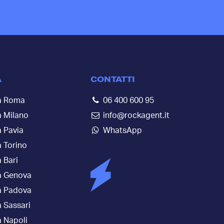
A
CONTATTI
a Roma
06 400 600 95
a Milano
info@rockagent.it
 Pavia
WhatsApp
 Torino
 Bari
a Genova
a Padova
 Sassari
 Napoli