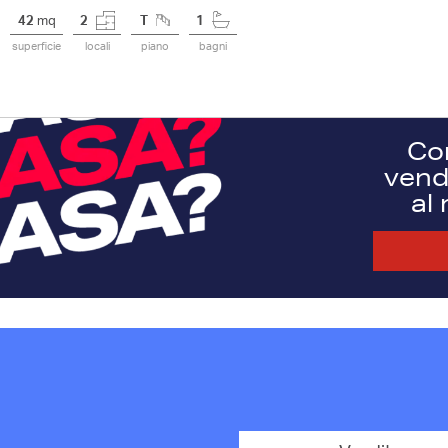
42
mq
2
T
1
superficie
locali
piano
bagni
Co
vendi
al