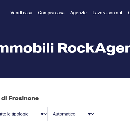
Vendi casa
Compra casa
Agenzie
Lavora con noi
C
mmobili RockAge
 di Frosinone