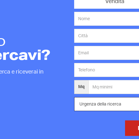
Vendita
o
ercavi?
rca e riceverai in
Mq