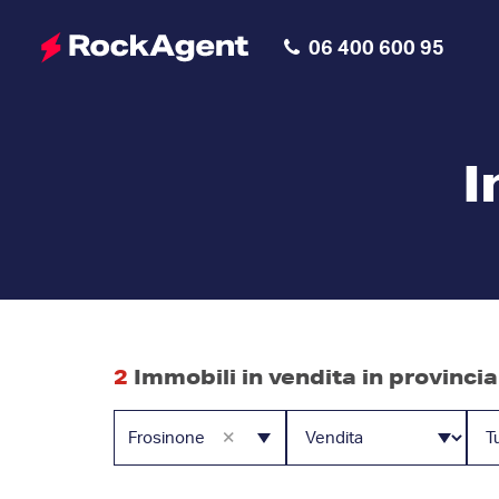
06 400 600 95
I
2
Immobili in vendita in provincia
×
Frosinone