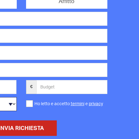
Affitto
€
Ho letto e accetto
termini
e
privacy
INVIA RICHIESTA